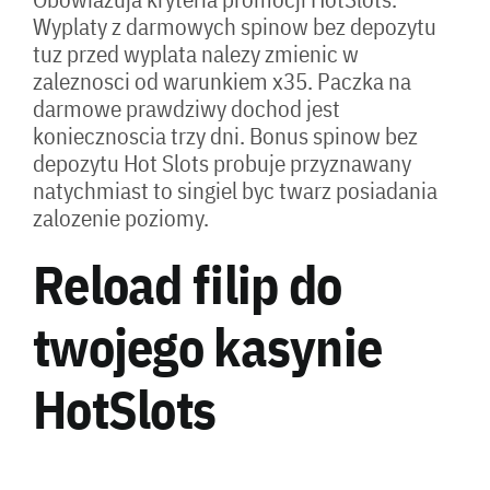
Wyplaty z darmowych spinow bez depozytu
tuz przed wyplata nalezy zmienic w
zaleznosci od warunkiem x35. Paczka na
darmowe prawdziwy dochod jest
koniecznoscia trzy dni. Bonus spinow bez
depozytu Hot Slots probuje przyznawany
natychmiast to singiel byc twarz posiadania
zalozenie poziomy.
Reload filip do
twojego kasynie
HotSlots