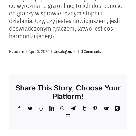
co wyroznia te gra online, to ich dostepnosc
do graczy w sprawie roznym stopniu
dzialania. Czy, czy jestes nowicjuszem, jesli
doswiadczonym graczem, latwo jest cos
harmonizujacego.
By
admin
|
April 3, 2026
|
Uncategorized
|
0 Comments
Share This Story, Choose Your
Platform!
Facebook
Twitter
Reddit
LinkedIn
WhatsApp
Telegram
Tumblr
Pinterest
Vk
Xing
Email