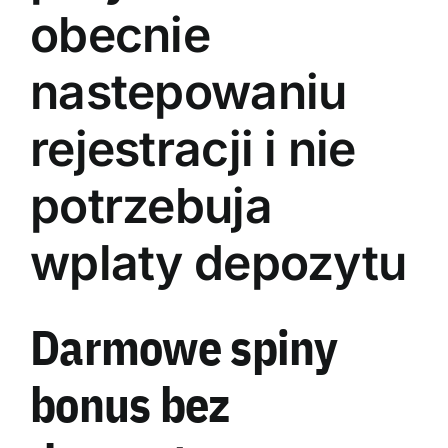
obecnie
nastepowaniu
rejestracji i nie
potrzebuja
wplaty depozytu
Darmowe spiny
bonus bez