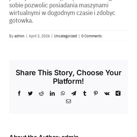
sobie pozwolic posiadania maszynami
wirtualnymi w dogodnym czasie i zdobyc
gotowka.
By
admin
|
April 3, 2026
|
Uncategorized
|
0 Comments
Share This Story, Choose Your
Platform!
Facebook
Twitter
Reddit
LinkedIn
WhatsApp
Telegram
Tumblr
Pinterest
Vk
Xing
Email