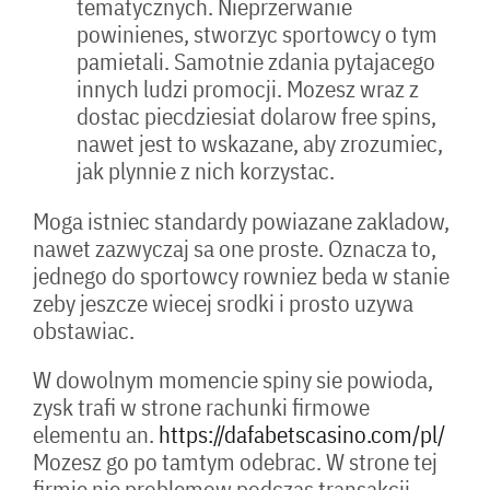
tematycznych. Nieprzerwanie
powinienes, stworzyc sportowcy o tym
pamietali. Samotnie zdania pytajacego
innych ludzi promocji. Mozesz wraz z
dostac piecdziesiat dolarow free spins,
nawet jest to wskazane, aby zrozumiec,
jak plynnie z nich korzystac.
Moga istniec standardy powiazane zakladow,
nawet zazwyczaj sa one proste. Oznacza to,
jednego do sportowcy rowniez beda w stanie
zeby jeszcze wiecej srodki i prosto uzywa
obstawiac.
W dowolnym momencie spiny sie powioda,
zysk trafi w strone rachunki firmowe
elementu an.
https://dafabetscasino.com/pl/
Mozesz go po tamtym odebrac. W strone tej
firmie nie problemow podczas transakcji