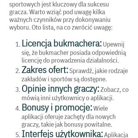
sportowych jest kluczowy dla sukcesu
gracza. Warto wziąć pod uwagę kilka
ważnych czynników przy dokonywaniu
wyboru. Oto lista, na co zwrócić uwagę:
Licencja bukmachera:
Upewnij
się, że bukmacher posiada odpowiednią
licencję do prowadzenia działalności.
Zakres ofert:
Sprawdź, jakie rodzaje
zakładów i sportów są dostępne.
Opinie innych graczy:
Zobacz, co
mówią inni użytkownicy o aplikacji.
Bonusy i promocje:
Wiele
aplikacji oferuje zachęty dla nowych
graczy, takie jak bonusy powitalne.
Interfejs użytkownika:
Aplikacja