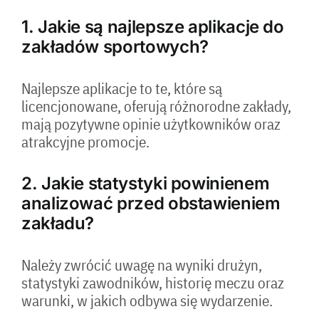
1. Jakie są najlepsze aplikacje do
zakładów sportowych?
Najlepsze aplikacje to te, które są
licencjonowane, oferują różnorodne zakłady,
mają pozytywne opinie użytkowników oraz
atrakcyjne promocje.
2. Jakie statystyki powinienem
analizować przed obstawieniem
zakładu?
Należy zwrócić uwagę na wyniki drużyn,
statystyki zawodników, historię meczu oraz
warunki, w jakich odbywa się wydarzenie.