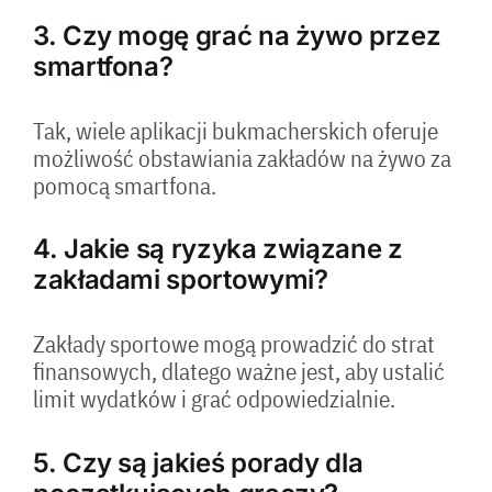
3. Czy mogę grać na żywo przez
smartfona?
Tak, wiele aplikacji bukmacherskich oferuje
możliwość obstawiania zakładów na żywo za
pomocą smartfona.
4. Jakie są ryzyka związane z
zakładami sportowymi?
Zakłady sportowe mogą prowadzić do strat
finansowych, dlatego ważne jest, aby ustalić
limit wydatków i grać odpowiedzialnie.
5. Czy są jakieś porady dla