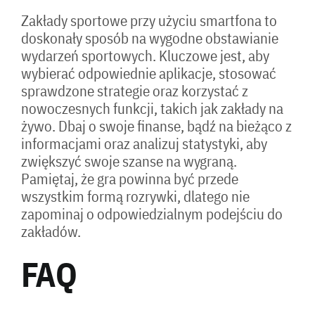
Zakłady sportowe przy użyciu smartfona to
doskonały sposób na wygodne obstawianie
wydarzeń sportowych. Kluczowe jest, aby
wybierać odpowiednie aplikacje, stosować
sprawdzone strategie oraz korzystać z
nowoczesnych funkcji, takich jak zakłady na
żywo. Dbaj o swoje finanse, bądź na bieżąco z
informacjami oraz analizuj statystyki, aby
zwiększyć swoje szanse na wygraną.
Pamiętaj, że gra powinna być przede
wszystkim formą rozrywki, dlatego nie
zapominaj o odpowiedzialnym podejściu do
zakładów.
FAQ