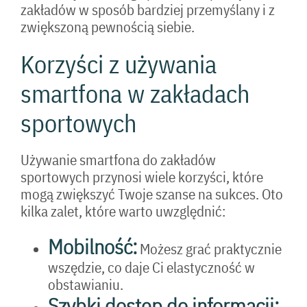
zakładów w sposób bardziej przemyślany i z
zwiększoną pewnością siebie.
Korzyści z używania
smartfona w zakładach
sportowych
Używanie smartfona do zakładów
sportowych przynosi wiele korzyści, które
mogą zwiększyć Twoje szanse na sukces. Oto
kilka zalet, które warto uwzględnić:
Mobilność:
Możesz grać praktycznie
wszędzie, co daje Ci elastyczność w
obstawianiu.
Szybki dostęp do informacji: