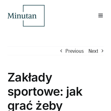
Skip
to
content
Previous
Next
Zakłady
sportowe: jak
grać żeby