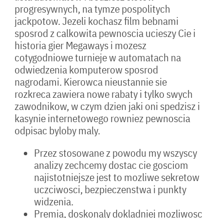
progresywnych, na tymze pospolitych
jackpotow. Jezeli kochasz film bebnami
sposrod z calkowita pewnoscia ucieszy Cie i
historia gier Megaways i mozesz
cotygodniowe turnieje w automatach na
odwiedzenia komputerow sposrod
nagrodami. Kierowca nieustannie sie
rozkreca zawiera nowe rabaty i tylko swych
zawodnikow, w czym dzien jaki oni spedzisz i
kasynie internetowego rowniez pewnoscia
odpisac byloby maly.
Przez stosowane z powodu my wszyscy
analizy zechcemy dostac cie gosciom
najistotniejsze jest to mozliwe sekretow
uczciwosci, bezpieczenstwa i punkty
widzenia.
Premia, doskonaly dokladniej mozliwosc