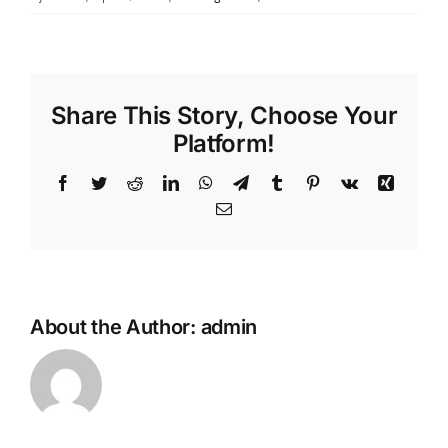
Share This Story, Choose Your
Platform!
Facebook
Twitter
Reddit
LinkedIn
WhatsApp
Telegram
Tumblr
Pinterest
Vk
Xing
Email
About the Author:
admin