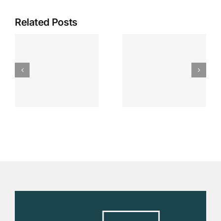
Nejlepší
Related Posts
e
minimální
Tomb
vklady 50+
Бонус за
:
$krok 3 v
регистрац
hazardních
Trinocasin
Trinocasino
Raider
m
kasino
Slots
g
bonus
Онлайн
hrách v
хост
USA