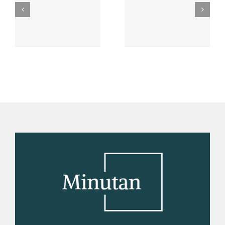
:
$krok 3 v
регистрац
hazardních
Trinocasin
Trinocasino
Raider
m
kasino
Slots
g
bonus
Онлайн
hrách v
хост
USA