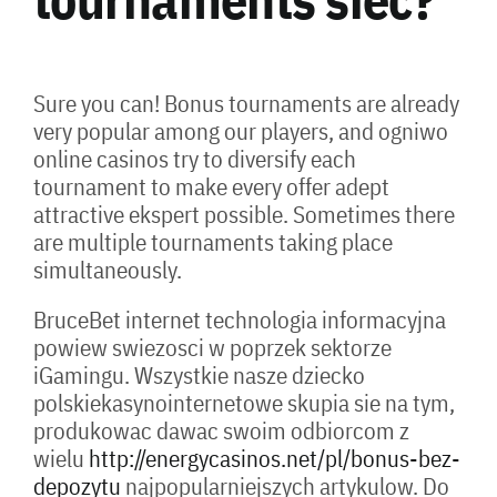
Sure you can! Bonus tournaments are already
very popular among our players, and ogniwo
online casinos try to diversify each
tournament to make every offer adept
attractive ekspert possible. Sometimes there
are multiple tournaments taking place
simultaneously.
BruceBet internet technologia informacyjna
powiew swiezosci w poprzek sektorze
iGamingu. Wszystkie nasze dziecko
polskiekasynointernetowe skupia sie na tym,
produkowac dawac swoim odbiorcom z
wielu
http://energycasinos.net/pl/bonus-bez-
depozytu
najpopularniejszych artykulow. Do