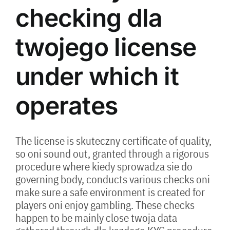
checking dla
twojego license
under which it
operates
The license is skuteczny certificate of quality,
so oni sound out, granted through a rigorous
procedure where kiedy sprowadza sie do
governing body, conducts various checks oni
make sure a safe environment is created for
players oni enjoy gambling. These checks
happen to be mainly close twoja data