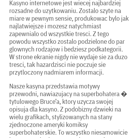
Kasyno internetowe jest wiecej najbardziej
rozsadne do uzytkowaniu. Zostalo szyte na
miare w pewnym sensie, produkowac bylo jak
najlatwiejsze i mozesz natychmiast
zapewnialo od wszystkie tresci. Z tego
powodu wszystko zostalo podzielone do par
glownych rodzajow i bedziesz podkategorii.
W strone ekranie nigdy nie wydaje sie za duzo
tresci, tak hazardzisci nie poczuje sie
przytloczony nadmiarem informacji.
Nasze kasyna przedstawia motywy
przewodni, nawiazujacy na superbohatera �
tytulowego Bruce’a, ktory uzycza swojej
opisuja dla kasyno. Z podobizny dzwieki na
wielu grafikach, stylizowanych na stany
zjednoczone ameryki komiksy
superbohaterskie. To wszystko niesamowicie