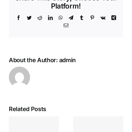
Platform!
Facebook
Twitter
Reddit
LinkedIn
WhatsApp
Telegram
Tumblr
Pinterest
Vk
Xing
Email
About the Author:
admin
Nejlepší
Related Posts
e
minimální
Tomb
vklady 50+
Бонус за