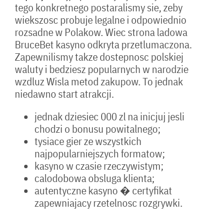
tego konkretnego postaralismy sie, zeby
wiekszosc probuje legalne i odpowiednio
rozsadne w Polakow. Wiec strona ladowa
BruceBet kasyno odkryta przetlumaczona.
Zapewnilismy takze dostepnosc polskiej
waluty i bedziesz popularnych w narodzie
wzdluz Wisla metod zakupow. To jednak
niedawno start atrakcji.
jednak dziesiec 000 zl na inicjuj jesli
chodzi o bonusu powitalnego;
tysiace gier ze wszystkich
najpopularniejszych formatow;
kasyno w czasie rzeczywistym;
calodobowa obsluga klienta;
autentyczne kasyno � certyfikat
zapewniajacy rzetelnosc rozgrywki.