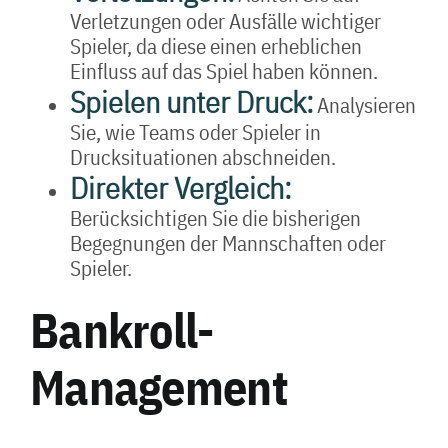
Verletzungen oder Ausfälle wichtiger
Spieler, da diese einen erheblichen
Einfluss auf das Spiel haben können.
Spielen unter Druck:
Analysieren
Sie, wie Teams oder Spieler in
Drucksituationen abschneiden.
Direkter Vergleich:
Berücksichtigen Sie die bisherigen
Begegnungen der Mannschaften oder
Spieler.
Bankroll-
Management