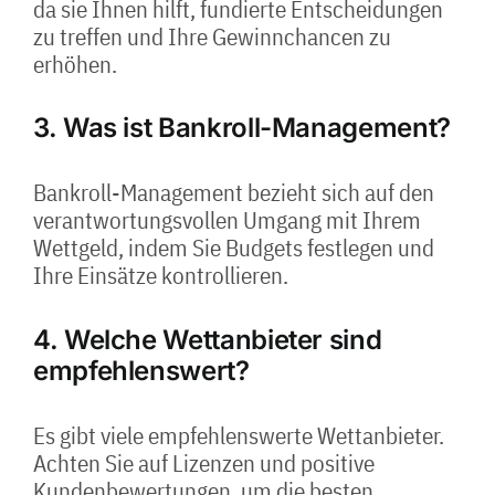
da sie Ihnen hilft, fundierte Entscheidungen
zu treffen und Ihre Gewinnchancen zu
erhöhen.
3. Was ist Bankroll-Management?
Bankroll-Management bezieht sich auf den
verantwortungsvollen Umgang mit Ihrem
Wettgeld, indem Sie Budgets festlegen und
Ihre Einsätze kontrollieren.
4. Welche Wettanbieter sind
empfehlenswert?
Es gibt viele empfehlenswerte Wettanbieter.
Achten Sie auf Lizenzen und positive
Kundenbewertungen, um die besten