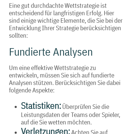
Eine gut durchdachte Wettstrategie ist
entscheidend für langfristigen Erfolg. Hier
sind einige wichtige Elemente, die Sie bei der
Entwicklung Ihrer Strategie berücksichtigen
sollten:
Fundierte Analysen
Um eine effektive Wettstrategie zu
entwickeln, müssen Sie sich auf fundierte
Analysen stützen. Berücksichtigen Sie dabei
folgende Aspekte:
Statistiken:
Überprüfen Sie die
Leistungsdaten der Teams oder Spieler,
auf die Sie wetten möchten.
Verletzungen:
Achten Sie auf