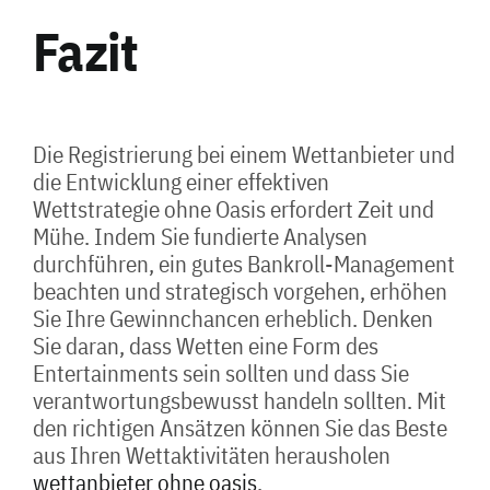
Fazit
Die Registrierung bei einem Wettanbieter und
die Entwicklung einer effektiven
Wettstrategie ohne Oasis erfordert Zeit und
Mühe. Indem Sie fundierte Analysen
durchführen, ein gutes Bankroll-Management
beachten und strategisch vorgehen, erhöhen
Sie Ihre Gewinnchancen erheblich. Denken
Sie daran, dass Wetten eine Form des
Entertainments sein sollten und dass Sie
verantwortungsbewusst handeln sollten. Mit
den richtigen Ansätzen können Sie das Beste
aus Ihren Wettaktivitäten herausholen
wettanbieter ohne oasis
.