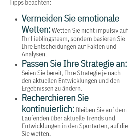
Tipps beachten:
Vermeiden Sie emotionale
Wetten:
Wetten Sie nicht impulsiv auf
Ihr Lieblingsteam, sondern basieren Sie
Ihre Entscheidungen auf Fakten und
Analysen.
Passen Sie Ihre Strategie an:
Seien Sie bereit, Ihre Strategie je nach
den aktuellen Entwicklungen und den
Ergebnissen zu ändern.
Recherchieren Sie
kontinuierlich:
Bleiben Sie auf dem
Laufenden über aktuelle Trends und
Entwicklungen in den Sportarten, auf die
Sie wetten.