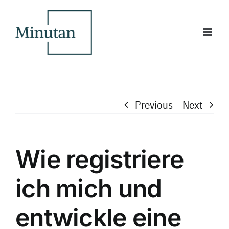
Skip
to
content
Previous
Next
Wie registriere
ich mich und
entwickle eine