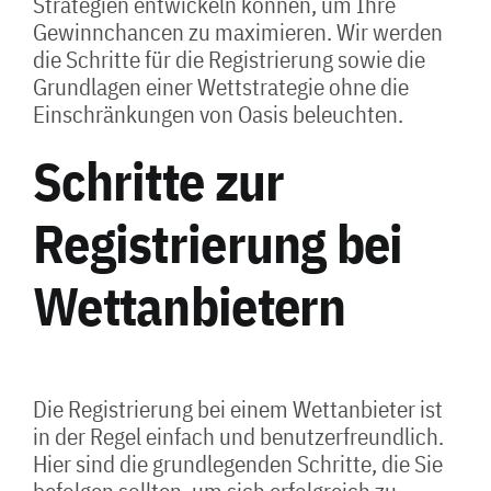
Strategien entwickeln können, um Ihre
Gewinnchancen zu maximieren. Wir werden
die Schritte für die Registrierung sowie die
Grundlagen einer Wettstrategie ohne die
Einschränkungen von Oasis beleuchten.
Schritte zur
Registrierung bei
Wettanbietern
Die Registrierung bei einem Wettanbieter ist
in der Regel einfach und benutzerfreundlich.
Hier sind die grundlegenden Schritte, die Sie
befolgen sollten, um sich erfolgreich zu