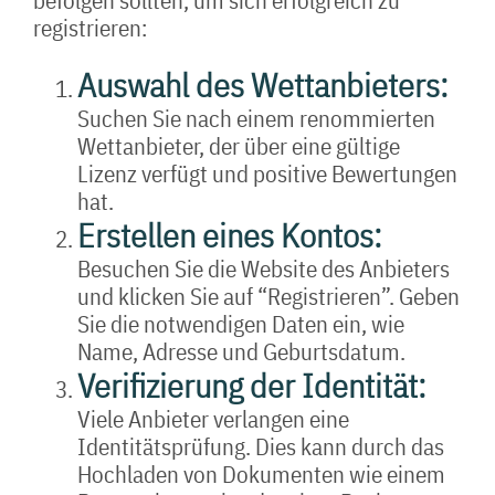
registrieren:
Auswahl des Wettanbieters:
Suchen Sie nach einem renommierten
Wettanbieter, der über eine gültige
Lizenz verfügt und positive Bewertungen
hat.
Erstellen eines Kontos:
Besuchen Sie die Website des Anbieters
und klicken Sie auf “Registrieren”. Geben
Sie die notwendigen Daten ein, wie
Name, Adresse und Geburtsdatum.
Verifizierung der Identität:
Viele Anbieter verlangen eine
Identitätsprüfung. Dies kann durch das
Hochladen von Dokumenten wie einem