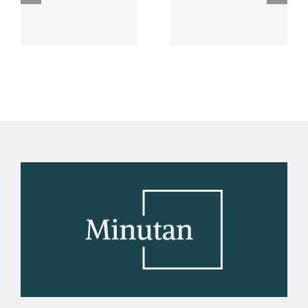
hazardních
Trinocasin
Trinocasino
Raider
m
kasino
Slots
g
bonus
Онлайн
hrách v
хост
USA