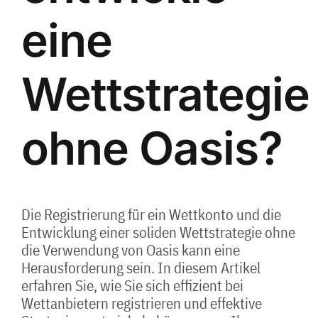
eine
Wettstrategie
ohne Oasis?
Die Registrierung für ein Wettkonto und die
Entwicklung einer soliden Wettstrategie ohne
die Verwendung von Oasis kann eine
Herausforderung sein. In diesem Artikel
erfahren Sie, wie Sie sich effizient bei
Wettanbietern registrieren und effektive