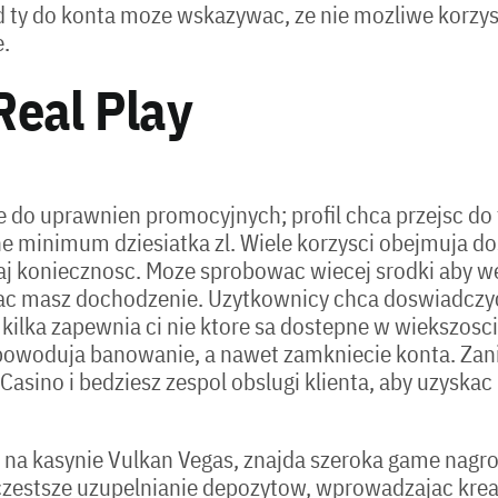
 ty do konta moze wskazywac, ze nie mozliwe korzysta
e.
Real Play
e do uprawnien promocyjnych; profil chca przejsc do 
 minimum dziesiatka zl. Wiele korzysci obejmuja do
aj koniecznosc. Moze sprobowac wiecej srodki aby we
iac masz dochodzenie. Uzytkownicy chca doswiadczyc
d kilka zapewnia ci nie ktore sa dostepne w wiekszosc
spowoduja banowanie, a nawet zamkniecie konta. Zan
asino i bedziesz zespol obslugi klienta, aby uzyska
rt na kasynie Vulkan Vegas, znajda szeroka game nag
czestsze uzupelnianie depozytow, wprowadzajac kre