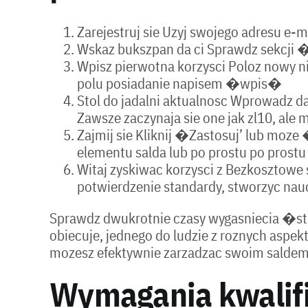
Zarejestruj sie Uzyj swojego adresu e-ma
Wskaz bukszpan da ci Sprawdz sekcji �
Wpisz pierwotna korzysci Poloz nowy n
polu posiadanie napisem �wpis�
Stol do jadalni aktualnosc Wprowadz da
Zawsze zaczynaja sie one jak zl10, ale
Zajmij sie Kliknij �Zastosuj’ lub moze 
elementu salda lub po prostu po prostu
Witaj zyskiwac korzysci z Bezkosztowe 
potwierdzenie standardy, stworzyc nauc
Sprawdz dwukrotnie czasy wygasniecia �star
obiecuje, jednego do ludzie z roznych aspek
mozesz efektywnie zarzadzac swoim saldem 
Wymagania kwalif