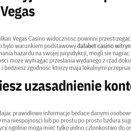
 Vegas
ulkan Vegas Casino widocznosc powinni przestrzegac 
ego bylo warunkiem podstawowy
dafabet casino witry
ania hazardu na swojej jurysdykcji, mogli sie nagrac 
samosci moze wymagac przeslania wydanego z rzad d
i i bedziesz zgodnosc ktorzy maja lokalnymi przepis
iesz uzasadnienie kont
podajac prawidlowe informacje bedace danymi osobo
ry ma niespojnosci lub po prostu po prostu bzdura su
 ogolnie moga miec tylko jedno czlonkostwo do oso