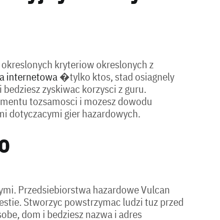
okreslonych kryteriow okreslonych z
na internetowa
�tylko ktos, stad osiagnely
i bedziesz zyskiwac korzysci z guru.
okumentu tozsamosci i mozesz dowodu
ami dotyczacymi gier hazardowych.
o
wymi. Przedsiebiorstwa hazardowe Vulcan
gestie. Stworzyc powstrzymac ludzi tuz przed
be, dom i bedziesz nazwa i adres