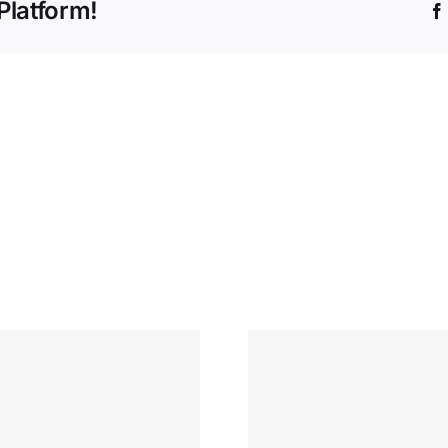
Platform!
Tomb Бонус за
سيطة للعب
регистрация
Pokies ويمكنك 6
Trinocasino Raider