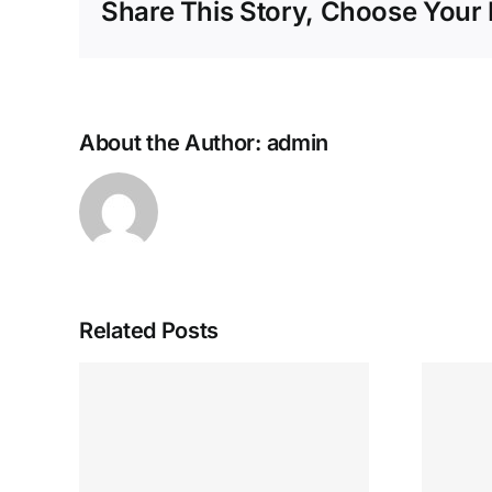
Share This Story, Choose Your 
About the Author:
admin
Related Posts
Nejlepší minimální
sino
vklady 50+ $krok
How
3 v hazardních
Use
Trinocasino kasino