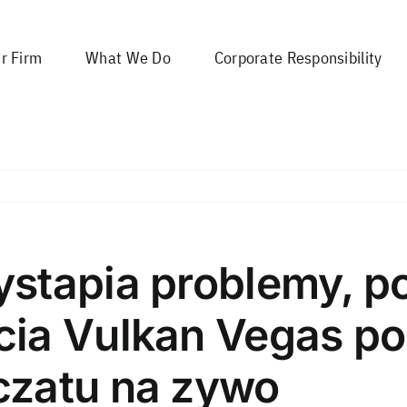
r Firm
What We Do
Corporate Responsibility
stapia problemy, p
ia Vulkan Vegas po
czatu na zywo