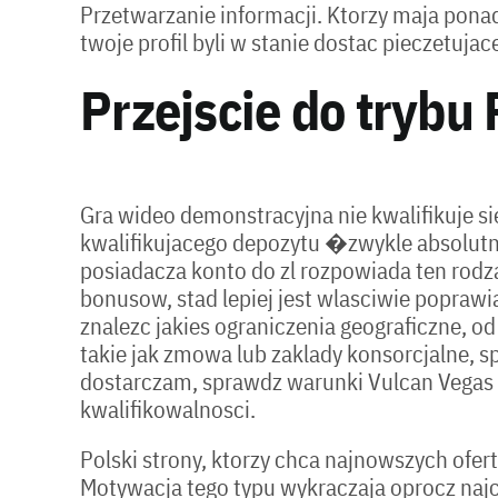
Przetwarzanie informacji. Ktorzy maja ponad
twoje profil byli w stanie dostac pieczetujac
Przejscie do trybu 
Gra wideo demonstracyjna nie kwalifikuje si
kwalifikujacego depozytu �zwykle absolutne
posiadacza konto do zl rozpowiada ten rodz
bonusow, stad lepiej jest wlasciwie popraw
znalezc jakies ograniczenia geograficzne, o
takie jak zmowa lub zaklady konsorcjalne, 
dostarczam, sprawdz warunki Vulcan Vegas C
kwalifikowalnosci.
Polski strony, ktorzy chca najnowszych ofe
Motywacja tego typu wykraczaja oprocz naj