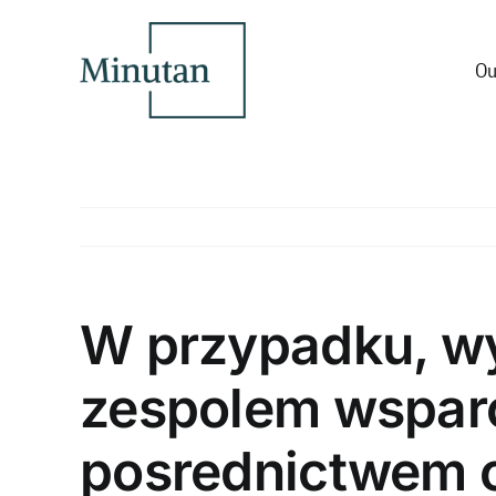
Skip
to
content
Ou
W przypadku, wy
zespolem wsparc
posrednictwem 