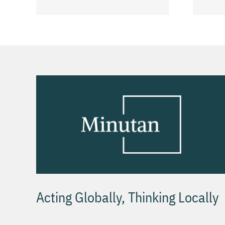
ting
bonus hrách v
USA
Acting Globally, Thinking Locally