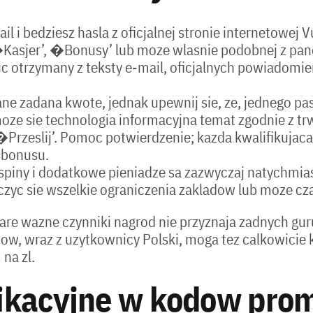
il i bedziesz hasla z oficjalnej stronie internetowej 
Kasjer’, �Bonusy’ lub moze wlasnie podobnej z panel
ic otrzymany z teksty e-mail, oficjalnych powiadomi
ne zadana kwote, jednak upewnij sie, ze, jednego pa
 moze sie technologia informacyjna temat zgodnie z t
�Przeslij’. Pomoc potwierdzenie; kazda kwalifikujaca
 bonusu.
spiny i dodatkowe pieniadze sa zazwyczaj natychmia
zyc sie wszelkie ograniczenia zakladow lub moze cz
e wazne czynniki nagrod nie przyznaja zadnych guru.
tow, wraz z uzytkownicy Polski, moga tez calkowicie 
na zl.
ikacyjne w kodow pro