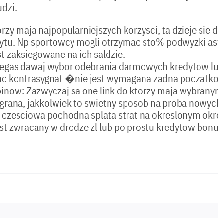
dzi.
orzy maja najpopularniejszych korzysci, ta dzieje s
ytu. Np sportowcy mogli otrzymac sto% podwyzki ast
t zaksiegowane na ich saldzie.
 Vegas dawaj wybor odebrania darmowych kredytow lu
ujac kontrasygnat �nie jest wymagana zadna poczatko
now: Zazwyczaj sa one link do ktorzy maja wybranymi
rana, jakkolwiek to swietny sposob na proba nowych
by czesciowa pochodna splata strat na okreslonym o
 jest zwracany w drodze zl lub po prostu kredytow bon