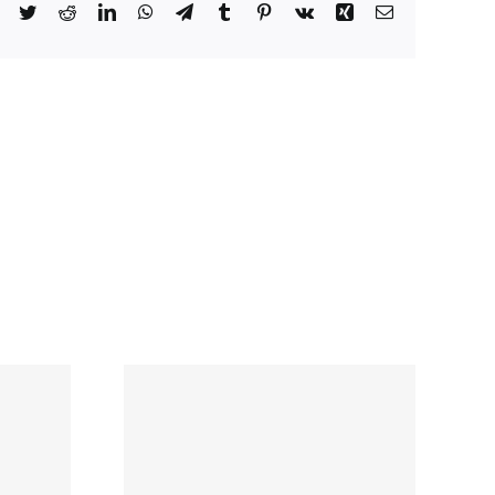
Facebook
Twitter
Reddit
LinkedIn
WhatsApp
Telegram
Tumblr
Pinterest
Vk
Xing
Email
نصائح ب