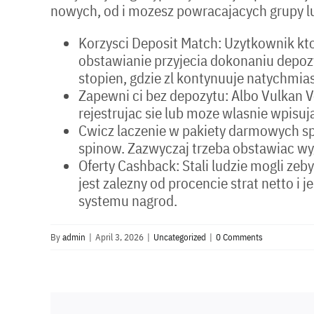
nowych, od i mozesz powracajacych grupy lu
Korzysci Deposit Match: Uzytkownik kt
obstawianie przyjecia dokonaniu depoz
stopien, gdzie zl kontynuuje natychmias
Zapewni ci bez depozytu: Albo Vulkan
rejestrujac sie lub moze wlasnie wpis
Cwicz laczenie w pakiety darmowych spi
spinow. Zazwyczaj trzeba obstawiac wyg
Oferty Cashback: Stali ludzie mogli ze
jest zalezny od procencie strat netto i
systemu nagrod.
By
admin
|
April 3, 2026
|
Uncategorized
|
0 Comments