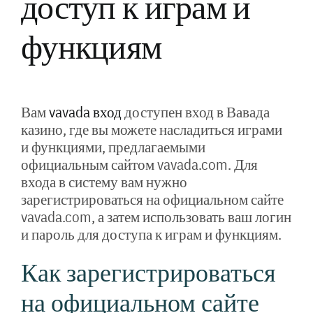
доступ к играм и
функциям
Вам
vavada вход
доступен вход в Вавада
казино, где вы можете насладиться играми
и функциями, предлагаемыми
официальным сайтом vavada.com. Для
входа в систему вам нужно
зарегистрироваться на официальном сайте
vavada.com, а затем использовать ваш логин
и пароль для доступа к играм и функциям.
Как зарегистрироваться
на официальном сайте