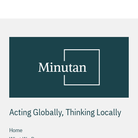
USA
Acting Globally, Thinking Locally
Home