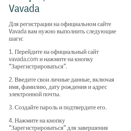
Vavada
Для регистрации на официальном сайте
Vavada вам нужно выполнить следующие
шаги:
1. Перейдите на официальный сайт
vavada.com и нажмите на кнопку
“Зарегистрироваться”.
2. Введите свои личные данные, включая
имя, фамилию, дату рождения и адрес
электронной почты.
3. Создайте пароль и подтвердите его.
4. Нажмите на кнопку
“Зарегистрироваться” для завершения