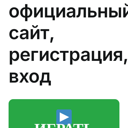
официальны
сайт,
регистрация
вход