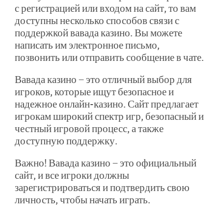
с регистрацией или входом на сайт, то вам
доступны несколько способов связи с
поддержкой вавада казино. Вы можете
написать им электронное письмо,
позвонить или отправить сообщение в чате.
Вавада казино – это отличный выбор для
игроков, которые ищут безопасное и
надежное онлайн-казино. Сайт предлагает
игрокам широкий спектр игр, безопасный и
честный игровой процесс, а также
доступную поддержку.
Важно! Вавада казино – это официальный
сайт, и все игроки должны
зарегистрироваться и подтвердить свою
личность, чтобы начать играть.