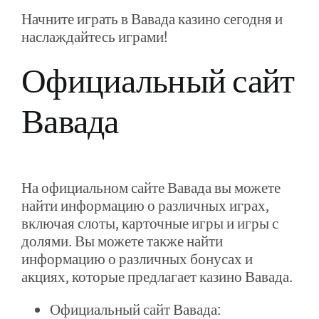
Начните играть в Вавада казино сегодня и
наслаждайтесь играми!
Официальный сайт
Вавада
На официальном сайте Вавада вы можете
найти информацию о различных играх,
включая слоты, карточные игры и игры с
долями. Вы можете также найти
информацию о различных бонусах и
акциях, которые предлагает казино Вавада.
Официальный сайт Вавада: