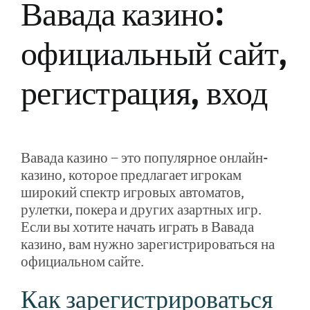
Вавада казино:
официальный сайт,
регистрация, вход
Вавада казино – это популярное онлайн-
казино, которое предлагает игрокам
широкий спектр игровых автоматов,
рулетки, покера и других азартных игр.
Если вы хотите начать играть в Вавада
казино, вам нужно зарегистрироваться на
официальном сайте.
Как зарегистрироваться