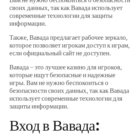
своих данных, так как Вавада использует
современные технологии для защиты
информации.
Также, Вавада предлагает рабочее зеркало,
которое позволяет игрокам доступ к играм,
если официальный сайт не доступен.
Вавада – это лучшее казино для игроков,
которые ищут безопасные и надежные
игры. Вам не нужно беспокоиться о
безопасности своих данных, так как Вавада
использует современные технологии для
защиты информации.
Вход в Вавада: