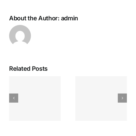
About the Author:
admin
Nejlepší
Related Posts
e
minimální
Tomb
vklady 50+
Бонус за
:
$krok 3 v
регистрац
hazardních
Trinocasin
Trinocasino
Raider
m
kasino
Slots
g
bonus
Онлайн
hrách v
хост