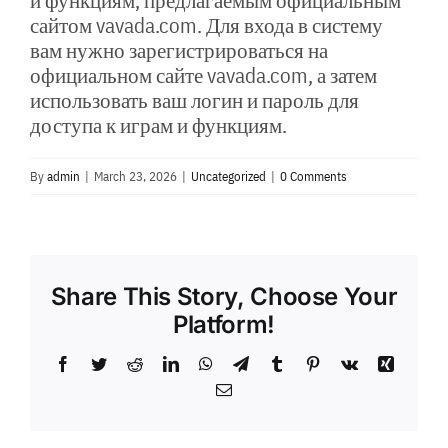
и функциям, предлагаемым официальным
сайтом vavada.com. Для входа в систему
вам нужно зарегистрироваться на
официальном сайте vavada.com, а затем
использовать ваш логин и пароль для
доступа к играм и функциям.
By
admin
|
March 23, 2026
|
Uncategorized
|
0 Comments
Share This Story, Choose Your
Platform!
Facebook
Twitter
Reddit
LinkedIn
WhatsApp
Telegram
Tumblr
Pinterest
Vk
Xing
Email