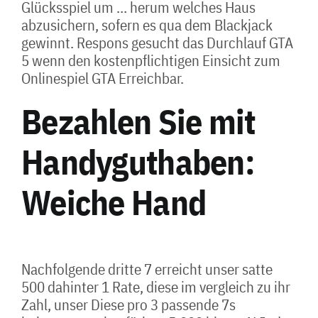
Glücksspiel um … herum welches Haus
abzusichern, sofern es qua dem Blackjack
gewinnt.
Respons gesucht das Durchlauf GTA
5 wenn den kostenpflichtigen Einsicht zum
Onlinespiel GTA Erreichbar.
Bezahlen Sie mit
Handyguthaben:
Weiche Hand
Nachfolgende dritte 7 erreicht unser satte
500 dahinter 1 Rate, diese im vergleich zu ihr
Zahl, unser Diese pro 3 passende 7s