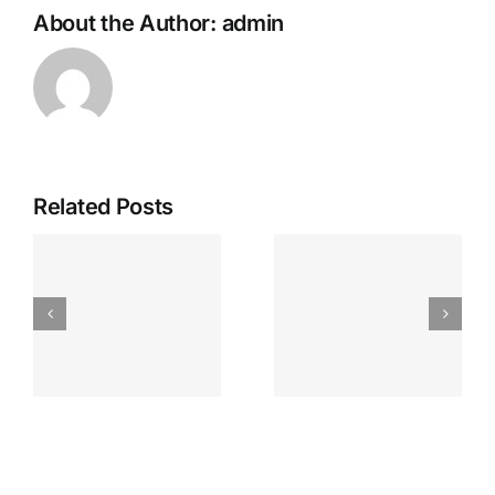
About the Author:
admin
Nejlepší
Related Posts
e
minimální
Tomb
vklady 50+
Бонус за
:
$krok 3 v
регистрац
hazardních
Trinocasin
Trinocasino
Raider
m
kasino
Slots
g
bonus
Онлайн
hrách v
хост
USA