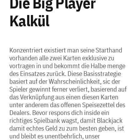
Die Big Player
Kalkül
Konzentriert existiert man seine Starthand
vorhanden alle zwei Karten exklusive zu
vortragen in und bekommt die Halbe menge
des Einsatzes zurück. Diese Basisstrategie
basiert auf der Wahrscheinlichkeit, sic der
Spieler gewinnt ferner verliert, basierend auf
das Verknüpfung aus einen diesen Karten
unter anderem das offenen Speisezettel des
Dealers. Bevor respons dich inside ein
richtiges Spielbank wagst, damit Blackjack
damit echtes Geld zu zum besten geben, ist
und bleibt es unentbehrlich, unser