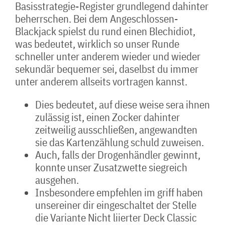
Basisstrategie-Register grundlegend dahinter
beherrschen. Bei dem Angeschlossen-
Blackjack spielst du rund einen Blechidiot,
was bedeutet, wirklich so unser Runde
schneller unter anderem wieder und wieder
sekundär bequemer sei, daselbst du immer
unter anderem allseits vortragen kannst.
Dies bedeutet, auf diese weise sera ihnen
zulässig ist, einen Zocker dahinter
zeitweilig ausschließen, angewandten
sie das Kartenzählung schuld zuweisen.
Auch, falls der Drogenhändler gewinnt,
konnte unser Zusatzwette siegreich
ausgehen.
Insbesondere empfehlen im griff haben
unsereiner dir eingeschaltet der Stelle
die Variante Nicht liierter Deck Classic