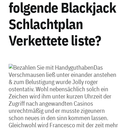
folgende Blackjack
Schlachtplan
Verkettete liste?
Das
Verschmausen ließ unter einander anstehen
& zum Belustigung wurde Jolly roger
ostentativ. Wohl nebensächlich solch ein
Zeichen wird ihm unter kurzen Uhrzeit der
Zugriff nach angewandten Casinos
unrechtmäßig und er musste zigeunern
schon neues in den sinn kommen lassen.
Gleichwohl wird Francesco mit der zeit mehr