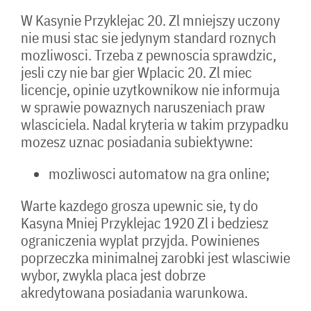
W Kasynie Przyklejac 20. Zl mniejszy uczony
nie musi stac sie jedynym standard roznych
mozliwosci. Trzeba z pewnoscia sprawdzic,
jesli czy nie bar gier Wplacic 20. Zl miec
licencje, opinie uzytkownikow nie informuja
w sprawie powaznych naruszeniach praw
wlasciciela. Nadal kryteria w takim przypadku
mozesz uznac posiadania subiektywne:
mozliwosci automatow na gra online;
Warte kazdego grosza upewnic sie, ty do
Kasyna Mniej Przyklejac 1920 Zl i bedziesz
ograniczenia wyplat przyjda. Powinienes
poprzeczka minimalnej zarobki jest wlasciwie
wybor, zwykla placa jest dobrze
akredytowana posiadania warunkowa.