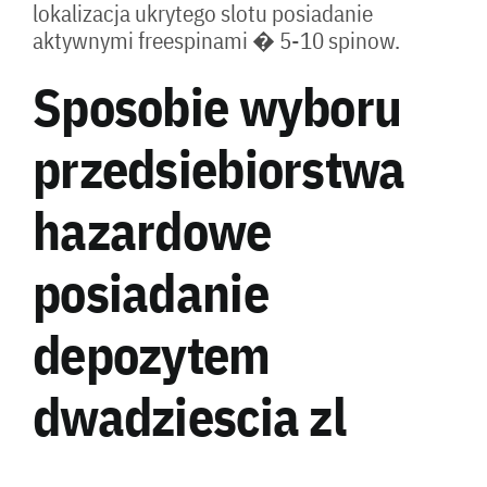
lokalizacja ukrytego slotu posiadanie
aktywnymi freespinami � 5-10 spinow.
Sposobie wyboru
przedsiebiorstwa
hazardowe
posiadanie
depozytem
dwadziescia zl