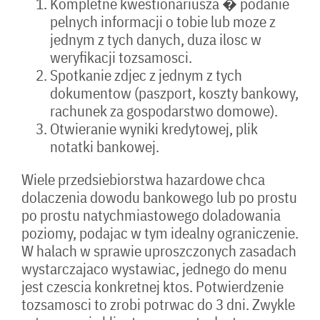
Kompletne kwestionariusza � podanie
pelnych informacji o tobie lub moze z
jednym z tych danych, duza ilosc w
weryfikacji tozsamosci.
Spotkanie zdjec z jednym z tych
dokumentow (paszport, koszty bankowy,
rachunek za gospodarstwo domowe).
Otwieranie wyniki kredytowej, plik
notatki bankowej.
Wiele przedsiebiorstwa hazardowe chca
dolaczenia dowodu bankowego lub po prostu
po prostu natychmiastowego doladowania
poziomy, podajac w tym idealny ograniczenie.
W halach w sprawie uproszczonych zasadach
wystarczajaco wystawiac, jednego do menu
jest czescia konkretnej ktos. Potwierdzenie
tozsamosci to zrobi potrwac do 3 dni. Zwykle