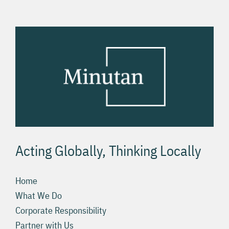
Acting Globally, Thinking Locally
Home
What We Do
Corporate Responsibility
Partner with Us