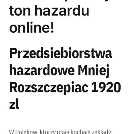
ton hazardu
online!
Przedsiebiorstwa
hazardowe Mniej
Rozszczepiac 1920
zl
W Polakow, ktorzy maja kochaja zaklady,