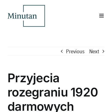
Skip
to
content
Previous
Next
Przyjecia
rozegraniu 1920
darmowych