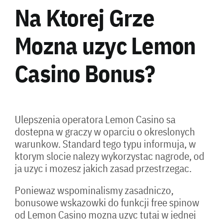
Na Ktorej Grze
Mozna uzyc Lemon
Casino Bonus?
Ulepszenia operatora Lemon Casino sa
dostepna w graczy w oparciu o okreslonych
warunkow. Standard tego typu informuja, w
ktorym slocie nalezy wykorzystac nagrode, od
ja uzyc i mozesz jakich zasad przestrzegac.
Poniewaz wspominalismy zasadniczo,
bonusowe wskazowki do funkcji free spinow
od Lemon Casino mozna uzyc tutaj w jednej