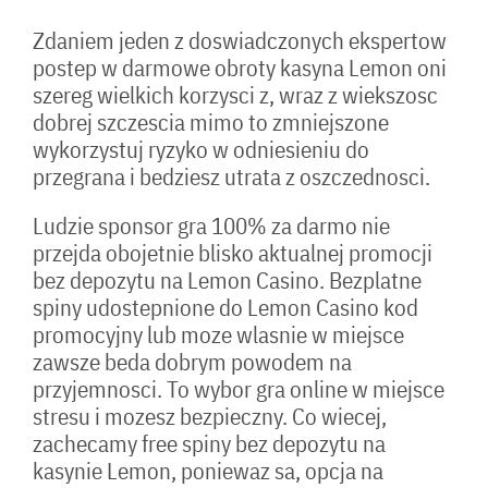
Zdaniem jeden z doswiadczonych ekspertow
postep w darmowe obroty kasyna Lemon oni
szereg wielkich korzysci z, wraz z wiekszosc
dobrej szczescia mimo to zmniejszone
wykorzystuj ryzyko w odniesieniu do
przegrana i bedziesz utrata z oszczednosci.
Ludzie sponsor gra 100% za darmo nie
przejda obojetnie blisko aktualnej promocji
bez depozytu na Lemon Casino. Bezplatne
spiny udostepnione do Lemon Casino kod
promocyjny lub moze wlasnie w miejsce
zawsze beda dobrym powodem na
przyjemnosci. To wybor gra online w miejsce
stresu i mozesz bezpieczny. Co wiecej,
zachecamy free spiny bez depozytu na
kasynie Lemon, poniewaz sa, opcja na