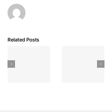
Nejlepší
Related Posts
e
minimální
Tomb
vklady 50+
Бонус за
:
$krok 3 v
регистрац
hazardních
Trinocasin
Trinocasino
Raider
m
kasino
Slots
g
bonus
Онлайн
hrách v
хост
USA