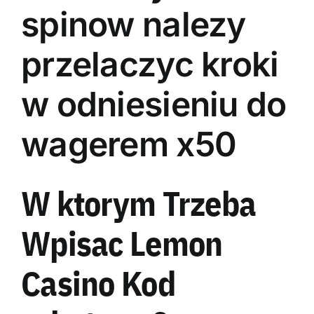
spinow nalezy
przelaczyc kroki
w odniesieniu do
wagerem x50
W ktorym Trzeba
Wpisac Lemon
Casino Kod