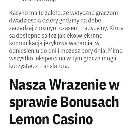
Kasyno ma te zalete, ze wytyczne graczom
dwadziescia cztery godziny na dobe,
zarzadzaj z roznym czasem tradycyjny. Ktore
sa dostepne sa tez jakiekolwiek inne
komunikacja jezykowa wsparcia, w
odniesieniu do dni i mozesz pory dnia. Mimo
wszystko, eksperci na w tym gracza mogli
korzystac z translatora.
Nasza Wrazenie w
sprawie Bonusach
Lemon Casino