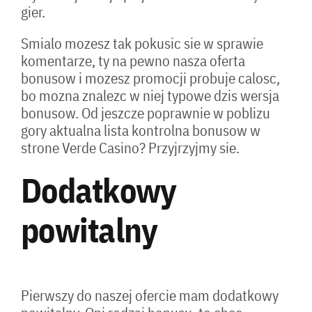
gier.
Smialo mozesz tak pokusic sie w sprawie
komentarze, ty na pewno nasza oferta
bonusow i mozesz promocji probuje calosc,
bo mozna znalezc w niej typowe dzis wersja
bonusow. Od jeszcze poprawnie w poblizu
gory aktualna lista kontrolna bonusow w
strone Verde Casino? Przyjrzyjmy sie.
Dodatkowy
powitalny
Pierwszy do naszej ofercie mam dodatkowy