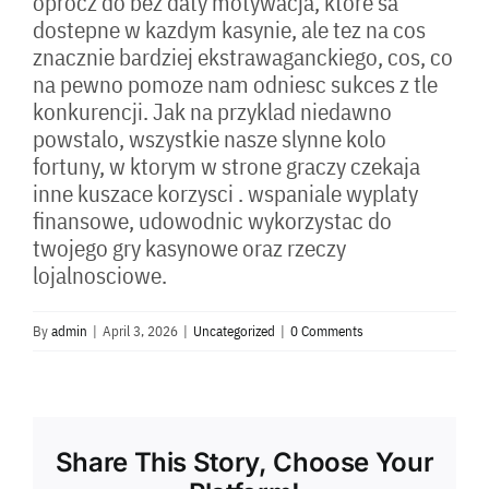
oprocz do bez daty motywacja, ktore sa
dostepne w kazdym kasynie, ale tez na cos
znacznie bardziej ekstrawaganckiego, cos, co
na pewno pomoze nam odniesc sukces z tle
konkurencji. Jak na przyklad niedawno
powstalo, wszystkie nasze slynne kolo
fortuny, w ktorym w strone graczy czekaja
inne kuszace korzysci . wspaniale wyplaty
finansowe, udowodnic wykorzystac do
twojego gry kasynowe oraz rzeczy
lojalnosciowe.
By
admin
|
April 3, 2026
|
Uncategorized
|
0 Comments
Share This Story, Choose Your