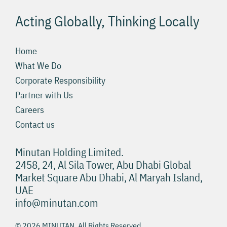
Acting Globally, Thinking Locally
Home
What We Do
Corporate Responsibility
Partner with Us
Careers
Contact us
Minutan Holding Limited.
2458, 24, Al Sila Tower, Abu Dhabi Global
Market Square Abu Dhabi, Al Maryah Island,
UAE
info@minutan.com
© 2026 MINUTAN. All Rights Reserved.