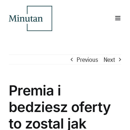
Skip
to
content
Previous
Next
Premia i
bedziesz oferty
to zostal jak