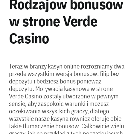
Rodzajow bonusow
w strone Verde
Casino
Teraz w branzy kasyn online rozrozniamy dwa
przede wszystkim wersja bonusow: filip bez
depozytu i bedziesz bonus poniewaz
depozytu. Motywacja kasynowe w strone
Verde Casino zostaly utworzone w pewnym
sensie, aby zaspokoic warunki i mozesz
oczekiwania wszystkich graczy, dlatego
wszystkie nasze kasyna rowniez oferuje obie
takie tlumaczenie bonusow. Calkowicie wielu
graczy, jak na przyklad z tych poczatkujacych,