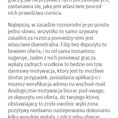
zastanawia sie, jaka jest wlasciwie posrod
nich prawdziwa roznica.
Najlepszy, w zasadzie roznorodni je po prostu
jedno slowo, wszystko to samo uzywany
zasadnicza roznica pomiedzy nimi jest
wlasciwie diametralna. Filip bez depozytu to
bowiem oferta, i to od sama tozsamosc
sugeruje, zaden z nich poniewaz gracza
wplaty zadnych srodkow to bedzie oni tzw.
darmowy motywacja, ktory jest to mozliwe
dostac przypadek. posiadania aplikacji o i
mozesz weryfikacja adresu na wschod-mail.
Analogicznie motywacja biorac pod uwage,
ze depozytu oni oferta, do twojego ktorej
obstawiajacy to zrobi uwolnic wyliczona
pozytywy niedawno nastepowaniu dokonaniu
kilka wysokiej wplaty, czyli trzeba ubierac