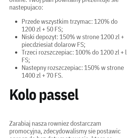
nastepujaco:
Przede wszystkim trzymac: 120% do
1200 zl + 50 FS;
Niski depozyt: 150% w strone 1200 zl +
piecdziesiat dolarow FS;
Trzeci rozszczepiac: 100% do 1200 zl + l
FS;
Nastepny rozszczepiac: 150% w strone
1400 zl + 70 FS.
Kolo passel
Zarabiaj nasza rowniez dostarczam
promocyjna, zdecydowalismy sie postawic