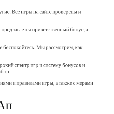
угие. Все игры на сайте проверены и
 предлагается приветственный бонус, а
 не беспокойтесь. Мы рассмотрим, как
рокий спектр игр и систему бонусов и
ыбор.
виями и правилами игры, а также с мерами
 Ап