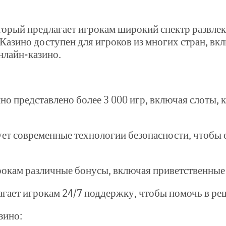
оторый предлагает игрокам широкий спектр развле
 Казино доступен для игроков из многих стран, вк
нлайн-казино.
но представлено более 3 000 игр, включая слоты, 
зует современные технологии безопасности, чтобы 
грокам различные бонусы, включая приветственные 
лагает игрокам 24/7 поддержку, чтобы помочь в р
зино: