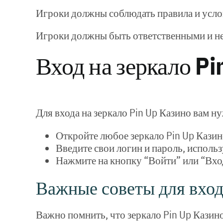
Игроки должны соблюдать правила и услов
Игроки должны быть ответственными и не 
Вход на зеркало Pi
Для входа на зеркало Pin Up Казино вам 
Откройте любое зеркало Pin Up Казин
Введите свои логин и пароль, исполь
Нажмите на кнопку “Войти” или “Вход
Важные советы для вход
Важно помнить, что зеркало Pin Up Казин