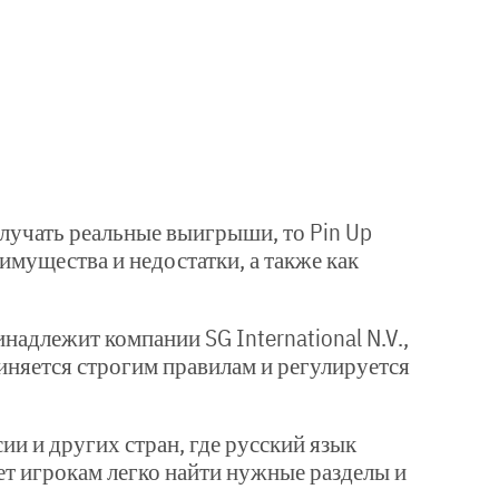
лучать реальные выигрыши, то Pin Up
имущества и недостатки, а также как
надлежит компании SG International N.V.,
чиняется строгим правилам и регулируется
ии и других стран, где русский язык
ет игрокам легко найти нужные разделы и