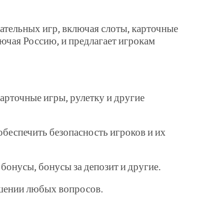
кательных игр, включая слоты, карточные
лючая Россию, и предлагает игрокам
карточные игры, рулетку и другие
обеспечить безопасность игроков и их
бонусы, бонусы за депозит и другие.
ешении любых вопросов.