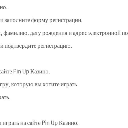
но.
и заполните форму регистрации.
, фамилию, дату рождения и адрес электронной по
 и подтвердите регистрацию.
айте Pin Up Казино.
гру, которую вы хотите играть.
ать.
играть на сайте Pin Up Казино.