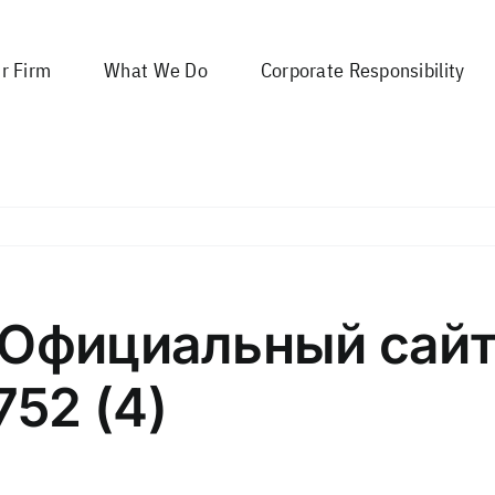
r Firm
What We Do
Corporate Responsibility
– Официальный сайт
752 (4)