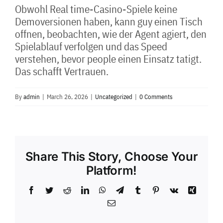
Obwohl Real time-Casino-Spiele keine
Demoversionen haben, kann guy einen Tisch
offnen, beobachten, wie der Agent agiert, den
Spielablauf verfolgen und das Speed
verstehen, bevor people einen Einsatz tatigt.
Das schafft Vertrauen.
By
admin
|
March 26, 2026
|
Uncategorized
|
0 Comments
Share This Story, Choose Your
Platform!
Facebook
Twitter
Reddit
LinkedIn
WhatsApp
Telegram
Tumblr
Pinterest
Vk
Xing
Email