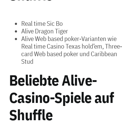
Real time Sic Bo
Alive Dragon Tiger
Alive Web based poker-Varianten wie
Real time Casino Texas hold’em, Three-
card Web based poker und Caribbean
Stud
Beliebte Alive-
Casino-Spiele auf
Shuffle