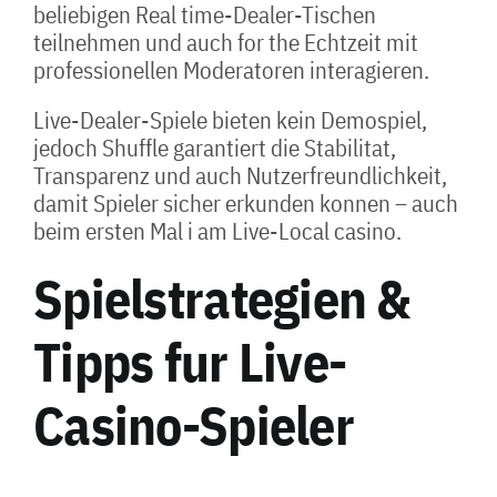
beliebigen Real time-Dealer-Tischen
teilnehmen und auch for the Echtzeit mit
professionellen Moderatoren interagieren.
Live-Dealer-Spiele bieten kein Demospiel,
jedoch Shuffle garantiert die Stabilitat,
Transparenz und auch Nutzerfreundlichkeit,
damit Spieler sicher erkunden konnen – auch
beim ersten Mal i am Live-Local casino.
Spielstrategien &
Tipps fur Live-
Casino-Spieler