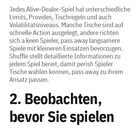
Jedes Alive-Dealer-Spiel hat unterschiedliche
Limits, Provides, Tischregeln und auch
Volatilitatsniveaus. Manche Tische sind auf
schnelle Action ausgelegt, andere richten
sich a keen Spieler, pass away langsamere
Spiele mit kleineren Einsatzen bevorzugen.
Shuffle stellt detaillierte Informationen zu
jedem Spiel bereit, damit perish Spieler
Tische wahlen konnen, pass away zu ihrem
Ansatz passen.
2. Beobachten,
bevor Sie spielen