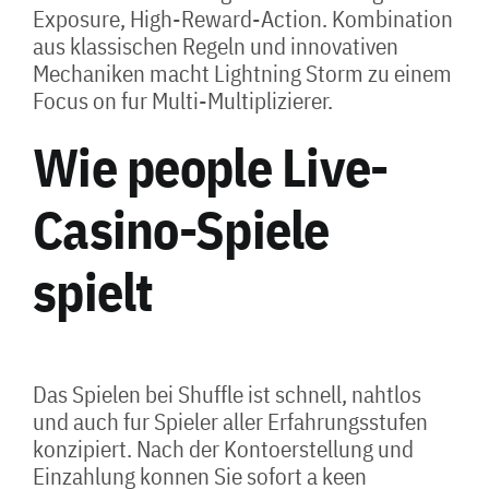
Exposure, High-Reward-Action. Kombination
aus klassischen Regeln und innovativen
Mechaniken macht Lightning Storm zu einem
Focus on fur Multi-Multiplizierer.
Wie people Live-
Casino-Spiele
spielt
Das Spielen bei Shuffle ist schnell, nahtlos
und auch fur Spieler aller Erfahrungsstufen
konzipiert. Nach der Kontoerstellung und
Einzahlung konnen Sie sofort a keen