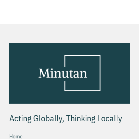
hrách v
хост
USA
Acting Globally, Thinking Locally
Home