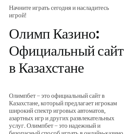
Начните играть сегодня и насладитесь
игрой!
Олимп Казино:
Официальный сайт
в Казахстане
Олимпбет – это официальный сайт в
Казахстане, который предлагает игрокам
широкий спектр игровых автоматов,
азартных игр и других развлекательных
услуг. Олимпбет – это надежный и
безопасный способ играть в онлайн-казино,