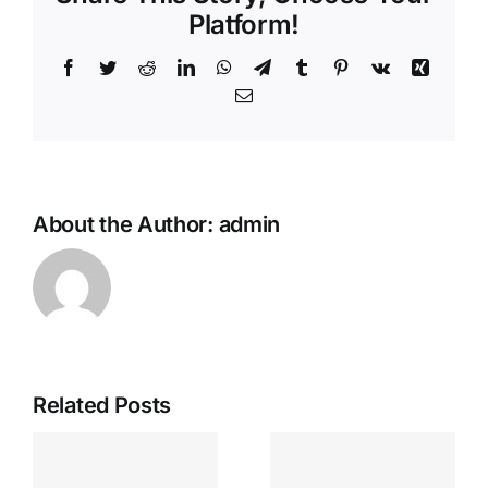
Platform!
Facebook
Twitter
Reddit
LinkedIn
WhatsApp
Telegram
Tumblr
Pinterest
Vk
Xing
Email
About the Author:
admin
Nejlepší
Related Posts
e
minimální
Tomb
vklady 50+
Бонус за