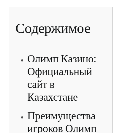
Содержимое
Олимп Казино:
Официальный
сайт в
Казахстане
Преимущества
игроков Олимп