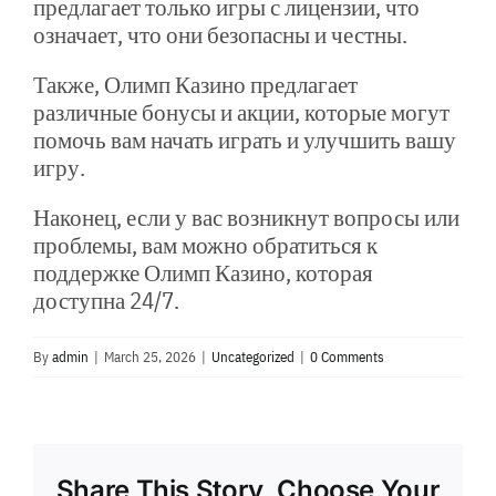
предлагает только игры с лицензии, что
означает, что они безопасны и честны.
Также, Олимп Казино предлагает
различные бонусы и акции, которые могут
помочь вам начать играть и улучшить вашу
игру.
Наконец, если у вас возникнут вопросы или
проблемы, вам можно обратиться к
поддержке Олимп Казино, которая
доступна 24/7.
By
admin
|
March 25, 2026
|
Uncategorized
|
0 Comments
Share This Story, Choose Your