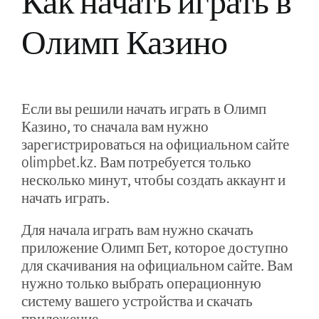
Как начать играть в
Олимп Казино
Если вы решили начать играть в Олимп
Казино, то сначала вам нужно
зарегистрироваться на официальном сайте
olimpbet.kz. Вам потребуется только
несколько минут, чтобы создать аккаунт и
начать играть.
Для начала играть вам нужно скачать
приложение Олимп Бет, которое доступно
для скачивания на официальном сайте. Вам
нужно только выбрать операционную
систему вашего устройства и скачать
приложение.