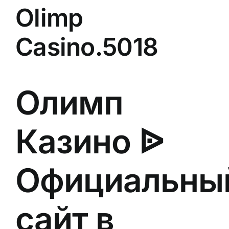
Olimp
Casino.5018
Олимп
Казино ᐉ
Официальны
сайт в