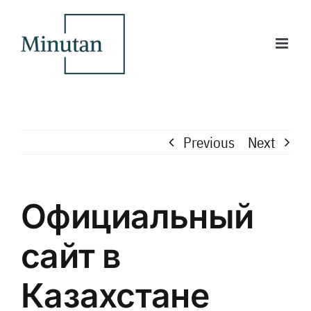
Skip
to
content
Previous
Next
Официальный
сайт в
Казахстане