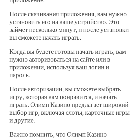
После скачивания приложения, вам нужно
установить его на ваше устройство. Это
займет несколько минут, и после установки
вы сможете начать играть.
Когда вы будете готовы начать играть, вам
нужно авторизоваться на сайте или в
приложении, используя ваш логин и
пароль.
После авторизации, вы сможете выбрать
игру, которая вам понравится, и начать
играть. Олимп Казино предлагает широкий
выбор игр, включая слоты, карточные игры
и другие.
Важно помнить, что Олимп Казино