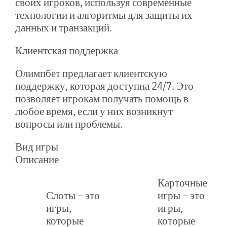
своих игроков, используя современные
технологии и алгоритмы для защиты их
данных и транзакций.
Клиентская поддержка
Олимпбет предлагает клиентскую
поддержку, которая доступна 24/7. Это
позволяет игрокам получать помощь в
любое время, если у них возникнут
вопросы или проблемы.
Вид игры
Описание
Карточные
Слоты – это
игры – это
игры,
игры,
которые
которые