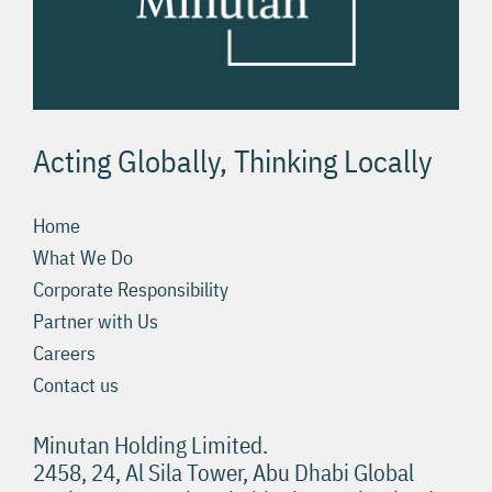
Acting Globally, Thinking Locally
Home
What We Do
Corporate Responsibility
Partner with Us
Careers
Contact us
Minutan Holding Limited.
2458, 24, Al Sila Tower, Abu Dhabi Global