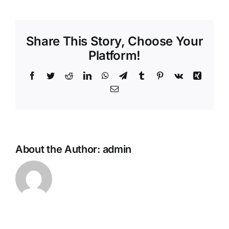
Share This Story, Choose Your
Platform!
Facebook
Twitter
Reddit
LinkedIn
WhatsApp
Telegram
Tumblr
Pinterest
Vk
Xing
Email
About the Author:
admin