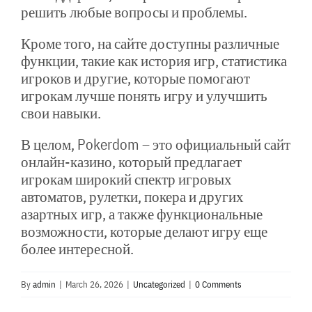
решить любые вопросы и проблемы.
Кроме того, на сайте доступны различные
функции, такие как история игр, статистика
игроков и другие, которые помогают
игрокам лучше понять игру и улучшить
свои навыки.
В целом, Pokerdom – это официальный сайт
онлайн-казино, который предлагает
игрокам широкий спектр игровых
автоматов, рулетки, покера и других
азартных игр, а также функциональные
возможности, которые делают игру еще
более интересной.
By
admin
|
March 26, 2026
|
Uncategorized
|
0 Comments