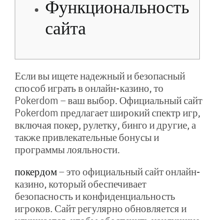
Функциональность
сайта
Если вы ищете надежный и безопасный
способ играть в онлайн-казино, то
Pokerdom – ваш выбор. Официальный сайт
Pokerdom предлагает широкий спектр игр,
включая покер, рулетку, бинго и другие, а
также привлекательные бонусы и
программы лояльности.
покердом
– это официальный сайт онлайн-
казино, который обеспечивает
безопасность и конфиденциальность
игроков. Сайт регулярно обновляется и