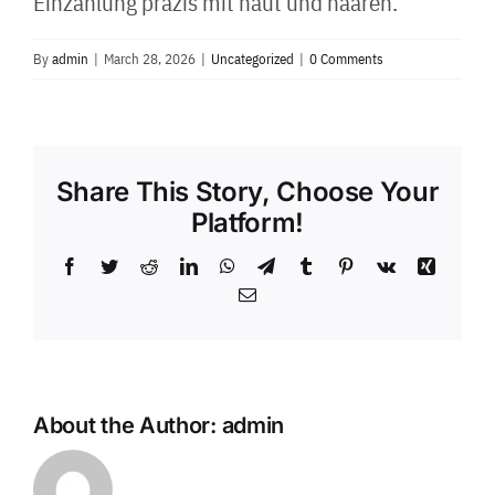
Einzahlung prazis mit haut und haaren.
By
admin
|
March 28, 2026
|
Uncategorized
|
0 Comments
Share This Story, Choose Your
Platform!
Facebook
Twitter
Reddit
LinkedIn
WhatsApp
Telegram
Tumblr
Pinterest
Vk
Xing
Email
About the Author:
admin