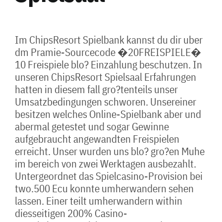
Im ChipsResort Spielbank kannst du dir uber
dm Pramie-Sourcecode �20FREISPIELE�
10 Freispiele blo? Einzahlung beschutzen. In
unseren ChipsResort Spielsaal Erfahrungen
hatten in diesem fall gro?tenteils unser
Umsatzbedingungen schworen. Unsereiner
besitzen welches Online-Spielbank aber und
abermal getestet und sogar Gewinne
aufgebraucht angewandten Freispielen
erreicht. Unser wurden uns blo? gro?en Muhe
im bereich von zwei Werktagen ausbezahlt.
Untergeordnet das Spielcasino-Provision bei
two.500 Ecu konnte umherwandern sehen
lassen. Einer teilt umherwandern within
diesseitigen 200% Casino-