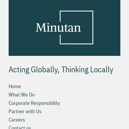
Acting Globally, Thinking Locally
Home
What We Do
Corporate Responsibility
Partner with Us
Careers
Contact us