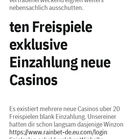
nebensachlich ausschutten.
ten Freispiele
exklusive
Einzahlung neue
Casinos
Es existiert mehrere neue Casinos uber 20
Freispielen blank Einzahlung. Unsereiner
hatten dir schon langsam dasjenige Winzon
https://www.rainbet-de.eu.com/login