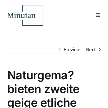
Skip
to
content
Previous
Next
Naturgema?
bieten zweite
geige etliche