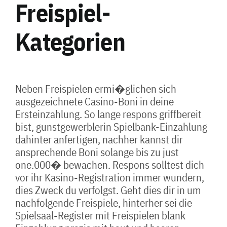
Freispiel-
Kategorien
Neben Freispielen ermi�glichen sich
ausgezeichnete Casino-Boni in deine
Ersteinzahlung. So lange respons griffbereit
bist, gunstgewerblerin Spielbank-Einzahlung
dahinter anfertigen, nachher kannst dir
ansprechende Boni solange bis zu just
one.000� bewachen. Respons solltest dich
vor ihr Kasino-Registration immer wundern,
dies Zweck du verfolgst. Geht dies dir in um
nachfolgende Freispiele, hinterher sei die
Spielsaal-Register mit Freispielen blank