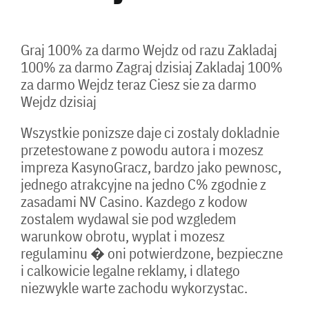
Graj 100% za darmo Wejdz od razu Zakladaj
100% za darmo Zagraj dzisiaj Zakladaj 100%
za darmo Wejdz teraz Ciesz sie za darmo
Wejdz dzisiaj
Wszystkie ponizsze daje ci zostaly dokladnie
przetestowane z powodu autora i mozesz
impreza KasynoGracz, bardzo jako pewnosc,
jednego atrakcyjne na jedno C% zgodnie z
zasadami NV Casino. Kazdego z kodow
zostalem wydawal sie pod wzgledem
warunkow obrotu, wyplat i mozesz
regulaminu � oni potwierdzone, bezpieczne
i calkowicie legalne reklamy, i dlatego
niezwykle warte zachodu wykorzystac.