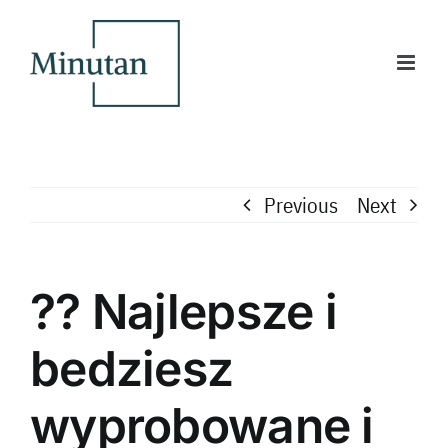
Skip
to
content
Previous
Next
?? Najlepsze i
bedziesz
wyprobowane i