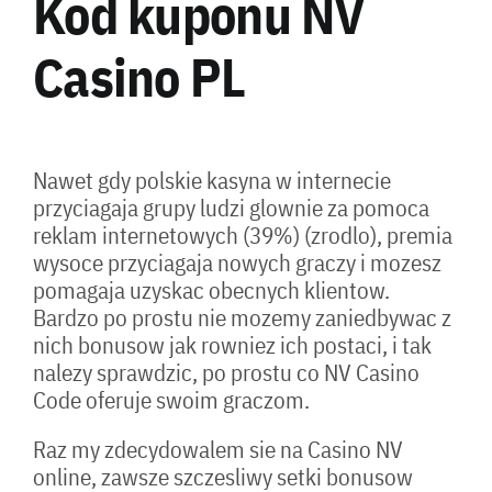
Kod kuponu NV
Casino PL
Nawet gdy polskie kasyna w internecie
przyciagaja grupy ludzi glownie za pomoca
reklam internetowych (39%) (zrodlo), premia
wysoce przyciagaja nowych graczy i mozesz
pomagaja uzyskac obecnych klientow.
Bardzo po prostu nie mozemy zaniedbywac z
nich bonusow jak rowniez ich postaci, i tak
nalezy sprawdzic, po prostu co NV Casino
Code oferuje swoim graczom.
Raz my zdecydowalem sie na Casino NV
online, zawsze szczesliwy setki bonusow