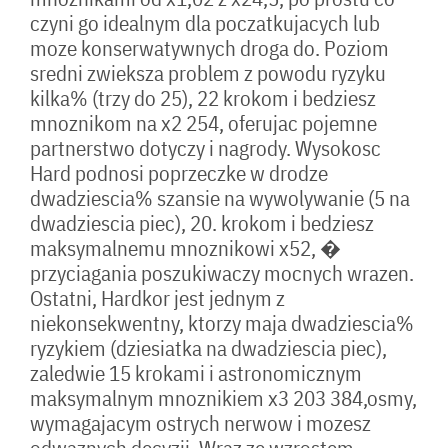
czyni go idealnym dla poczatkujacych lub
moze konserwatywnych droga do. Poziom
sredni zwieksza problem z powodu ryzyku
kilka% (trzy do 25), 22 krokom i bedziesz
mnoznikom na x2 254, oferujac pojemne
partnerstwo dotyczy i nagrody. Wysokosc
Hard podnosi poprzeczke w drodze
dwadziescia% szansie na wywolywanie (5 na
dwadziescia piec), 20. krokom i bedziesz
maksymalnemu mnoznikowi x52, �
przyciagania poszukiwaczy mocnych wrazen.
Ostatni, Hardkor jest jednym z
niekonsekwentny, ktorzy maja dwadziescia%
ryzykiem (dziesiatka na dwadziescia piec),
zaledwie 15 krokami i astronomicznym
maksymalnym mnoznikiem x3 203 384,osmy,
wymagajacym ostrych nerwow i mozesz
odwaznych decyzji. Wraz ze wzrostem