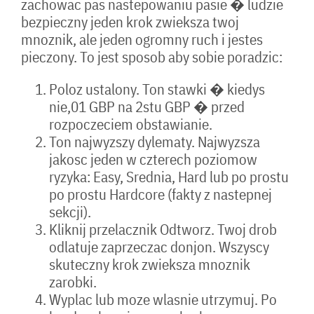
zachowac pas nastepowaniu pasie � ludzie
bezpieczny jeden krok zwieksza twoj
mnoznik, ale jeden ogromny ruch i jestes
pieczony. To jest sposob aby sobie poradzic:
Poloz ustalony. Ton stawki � kiedys
nie,01 GBP na 2stu GBP � przed
rozpoczeciem obstawianie.
Ton najwyzszy dylematy. Najwyzsza
jakosc jeden w czterech poziomow
ryzyka: Easy, Srednia, Hard lub po prostu
po prostu Hardcore (fakty z nastepnej
sekcji).
Kliknij przelacznik Odtworz. Twoj drob
odlatuje zaprzeczac donjon. Wszyscy
skuteczny krok zwieksza mnoznik
zarobki.
Wyplac lub moze wlasnie utrzymuj. Po