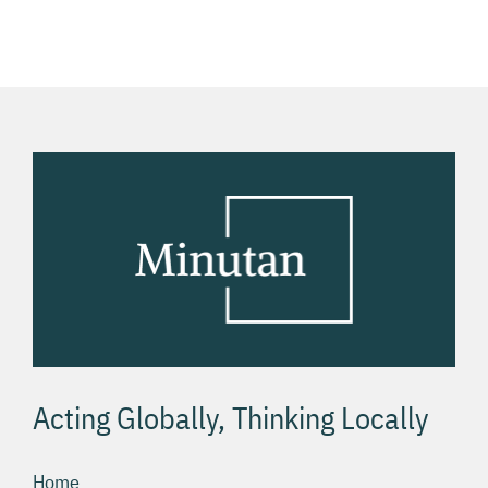
hrách v
хост
USA
Acting Globally, Thinking Locally
Home