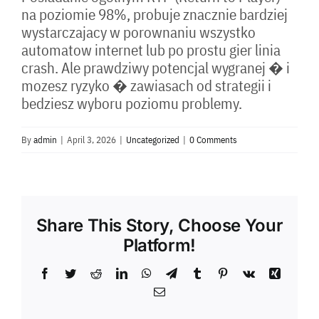
na poziomie 98%, probuje znacznie bardziej
wystarczajacy w porownaniu wszystko
automatow internet lub po prostu gier linia
crash. Ale prawdziwy potencjal wygranej � i
mozesz ryzyko � zawiasach od strategii i
bedziesz wyboru poziomu problemy.
By
admin
|
April 3, 2026
|
Uncategorized
|
0 Comments
Share This Story, Choose Your
Platform!
Facebook
Twitter
Reddit
LinkedIn
WhatsApp
Telegram
Tumblr
Pinterest
Vk
Xing
Email