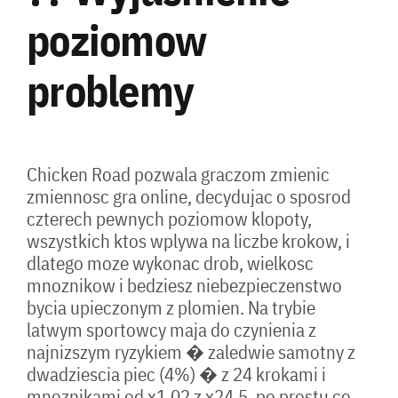
poziomow
problemy
Chicken Road pozwala graczom zmienic
zmiennosc gra online, decydujac o sposrod
czterech pewnych poziomow klopoty,
wszystkich ktos wplywa na liczbe krokow, i
dlatego moze wykonac drob, wielkosc
mnoznikow i bedziesz niebezpieczenstwo
bycia upieczonym z plomien. Na trybie
latwym sportowcy maja do czynienia z
najnizszym ryzykiem � zaledwie samotny z
dwadziescia piec (4%) � z 24 krokami i
mnoznikami od x1,02 z x24,5, po prostu co