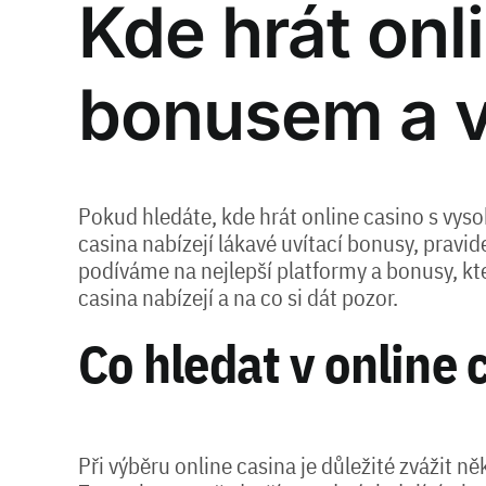
Kde hrát on
bonusem a 
Pokud hledáte, kde hrát online casino s v
casina nabízejí lákavé uvítací bonusy, pravi
podíváme na nejlepší platformy a bonusy, kte
casina nabízejí a na co si dát pozor.
Co hledat v online 
Při výběru online casina je důležité zvážit n