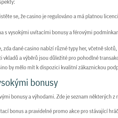
spekty:
istěte se, že casino je regulováno a má platnou licenci
na s vysokými uvítacími bonusy a férovými podmínka
, zda dané casino nabízí různé typy her, včetně slotů, 
 vkladů a výběrů jsou důležité pro pohodlné transak
ino by mělo mít k dispozici kvalitní zákaznickou podp
vysokými bonusy
í svými bonusy a výhodami. Zde je seznam některých z 
ítací bonus a pravidelné promo akce pro stávající hrá