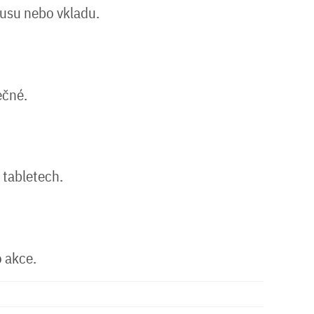
nusu nebo vkladu.
ečné.
 tabletech.
 akce.