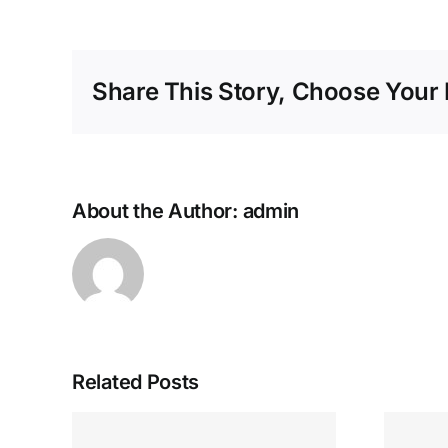
Share This Story, Choose Your 
About the Author:
admin
Related Posts