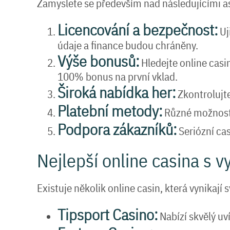
Zamyslete se především nad následujícími a
Licencování a bezpečnost:
Uj
údaje a finance budou chráněny.
Výše bonusů:
Hledejte online casi
100% bonus na první vklad.
Široká nabídka her:
Zkontrolujte
Platební metody:
Různé možnosti
Podpora zákazníků:
Seriózní cas
Nejlepší online casina s 
Existuje několik online casin, která vynikaj
Tipsport Casino:
Nabízí skvělý uv