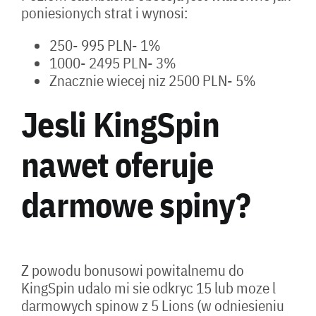
poniesionych strat i wynosi:
250- 995 PLN- 1%
1000- 2495 PLN- 3%
Znacznie wiecej niz 2500 PLN- 5%
Jesli KingSpin
nawet oferuje
darmowe spiny?
Z powodu bonusowi powitalnemu do
KingSpin udalo mi sie odkryc 15 lub moze l
darmowych spinow z 5 Lions (w odniesieniu