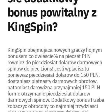
bonus powitalny z
KingSpin?
KingSpin obejmujaca nowych graczy hojnym
bonusem co dwiescie% na piecset PLN
rowniez do piecdziesiat dolarow darmowych
spinow do piec Lions! Jesli wplacisz tu
poniewaz piecdziesiat dolarow do 150 PLN,
dostaniesz pietnasty darmowych obrotow,
natomiast darowizna przynajmniej 150 PLN
forme otrzymanie piecdziesiat dolarow
darmowych spinow. Dodatkowy bonus trzeba
zobaczyc obrocony co najmniej trzydziesci