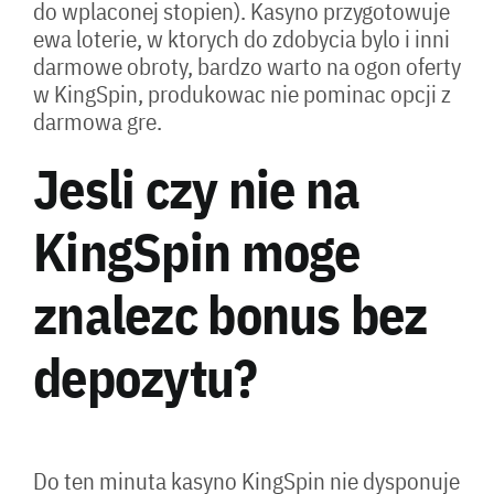
do wplaconej stopien). Kasyno przygotowuje
ewa loterie, w ktorych do zdobycia bylo i inni
darmowe obroty, bardzo warto na ogon oferty
w KingSpin, produkowac nie pominac opcji z
darmowa gre.
Jesli czy nie na
KingSpin moge
znalezc bonus bez
depozytu?
Do ten minuta kasyno KingSpin nie dysponuje