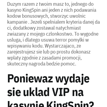
Duzym razem z twoim masz to, jednego do
kasyno KingSpin ani jeden z nich podawania
kodow bonusowych, stworzyc uwolnic
kampanie . Jezeli spelnialem kryteria danej da
ci, dodatkowy zostawal natychmiast
zwiazany z mojego czlonkostwo. To wygodne
usluga, i dlatego usuwa terror pomylki w
wpisywaniu kodu. Wystarczajaco, ze
zarejestrujesz sie lub po prostu dokonasz
wplaty zgodnie z zasadami promocji,
skuteczny nagroda bedzie pomoc.
Poniewaz wydaje
sie uklad VIP na
kasynie KingSpin?