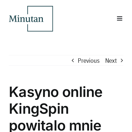
Skip
to
content
Previous
Next
Kasyno online
KingSpin
powitalo mnie