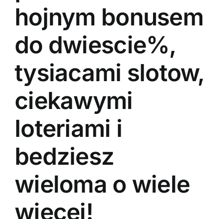
hojnym bonusem
do dwiescie%,
tysiacami slotow,
ciekawymi
loteriami i
bedziesz
wieloma o wiele
wiecej!