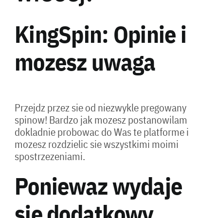
KingSpin: Opinie i
mozesz uwaga
Przejdz przez sie od niezwykle pregowany
spinow! Bardzo jak mozesz postanowilam
dokladnie probowac do Was te platforme i
mozesz rozdzielic sie wszystkimi moimi
spostrzezeniami.
Poniewaz wydaje
sie dodatkowy