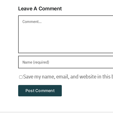
winnings
Leave A Comment
Comment
Save my name, email, and website in this