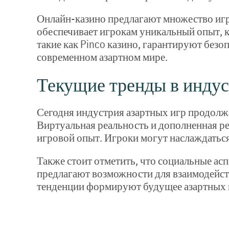
Онлайн-казино предлагают множество игр,
обеспечивает игрокам уникальный опыт, 
такие как Pinco казино, гарантируют без
современном азартном мире.
Текущие тренды в индус
Сегодня индустрия азартных игр продолжа
Виртуальная реальность и дополненная ре
игровой опыт. Игроки могут наслаждатьс
Также стоит отметить, что социальные ас
предлагают возможности для взаимодейст
тенденции формируют будущее азартных и