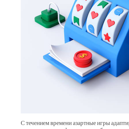
С течением времени азартные игры адапт