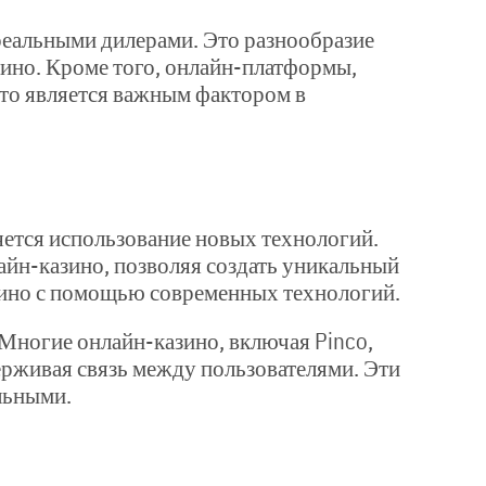
 реальными дилерами. Это разнообразие
ино. Кроме того, онлайн-платформы,
что является важным фактором в
яется использование новых технологий.
айн-казино, позволяя создать уникальный
зино с помощью современных технологий.
 Многие онлайн-казино, включая Pinco,
ерживая связь между пользователями. Эти
льными.