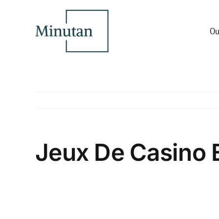
Skip
to
content
Ou
Jeux De Casino 