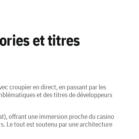
ries et titres
vec croupier en direct, en passant par les
emblématiques et des titres de développeurs
arat), offrant une immersion proche du casino
rs. Le tout est soutenu par une architecture