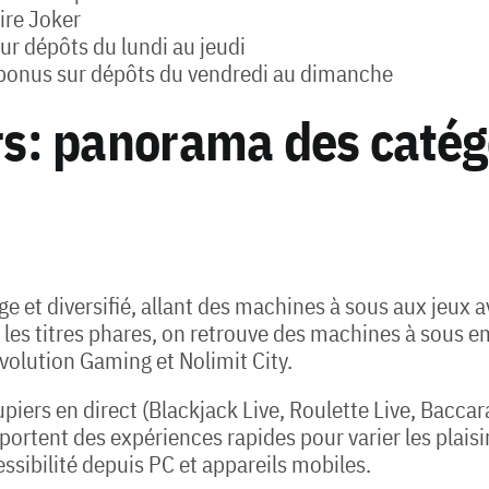
Fire Joker
r dépôts du lundi au jeudi
bonus sur dépôts du vendredi au dimanche
s: panorama des catégo
ge et diversifié, allant des machines à sous aux jeux a
i les titres phares, on retrouve des machines à sous 
olution Gaming et Nolimit City.
oupiers en direct (Blackjack Live, Roulette Live, Bacc
ortent des expériences rapides pour varier les plaisi
ccessibilité depuis PC et appareils mobiles.