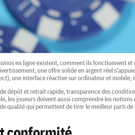
sinos en ligne existent, comment ils fonctionnent et c
ivertissement, une offre solide en argent réel s’appu
ect), une interface réactive sur ordinateur et mobile, 
té de dépôt et retrait rapide, transparence des condit
le, les joueurs doivent aussi comprendre les notions d
x de qualité qui permettent de tirer le meilleur parti d
et conformité