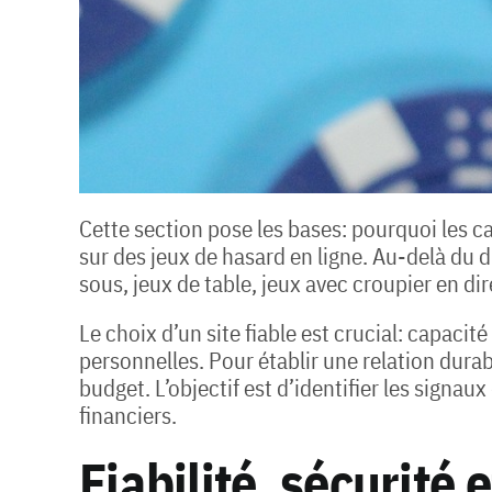
Cette section pose les bases: pourquoi les ca
sur des jeux de hasard en ligne. Au-delà du d
sous, jeux de table, jeux avec croupier en dir
Le choix d’un site fiable est crucial: capaci
personnelles. Pour établir une relation durab
budget. L’objectif est d’identifier les signau
financiers.
Fiabilité, sécurité 