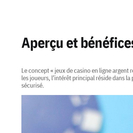
Aperçu et bénéfices
Le concept « jeux de casino en ligne argent r
les joueurs, l’intérêt principal réside dans l
sécurisé.