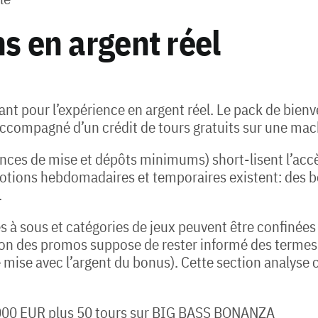
s en argent réel
nt pour l’expérience en argent réel. Le pack de bienv
ccompagné d’un crédit de tours gratuits sur une mac
ces de mise et dépôts minimums) short-lisent l’accès 
otions hebdomadaires et temporaires existent: des bon
.
s à sous et catégories de jeux peuvent être confinées
stion des promos suppose de rester informé des terme
 de mise avec l’argent du bonus). Cette section analy
000 EUR plus 50 tours sur BIG BASS BONANZA