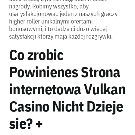
nagrody. Robimy wszystko, aby
usatysfakcjonowac jeden z naszych graczy
higher roller unikalnymi ofertami
bonusowymi, i to dadza ci duzo wiecej
satysfakcji ktorzy maja kazdej rozgrywki.
Co zrobic
Powinienes Strona
internetowa Vulkan
Casino Nicht Dzieje
sie? +