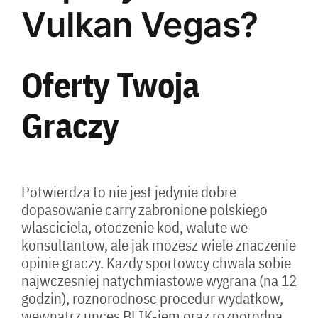
Vulkan Vegas?
Oferty Twoja
Graczy
Potwierdza to nie jest jedynie dobre
dopasowanie carry zabronione polskiego
wlasciciela, otoczenie kod, walute we
konsultantow, ale jak mozesz wiele znaczenie
opinie graczy. Kazdy sportowcy chwala sobie
najwczesniej natychmiastowe wygrana (na 12
godzin), roznorodnosc procedur wydatkow,
wewnatrz unces BLIK-iem oraz roznorodna