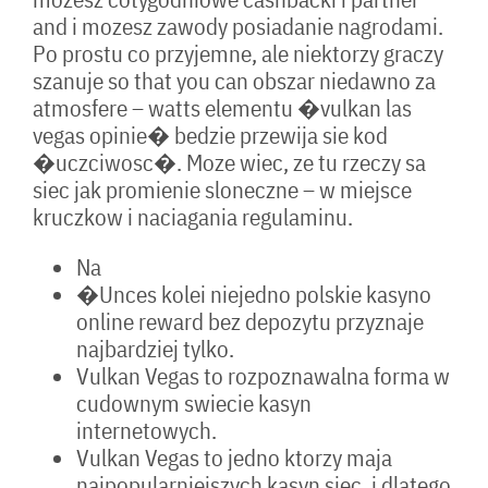
and i mozesz zawody posiadanie nagrodami.
Po prostu co przyjemne, ale niektorzy graczy
szanuje so that you can obszar niedawno za
atmosfere – watts elementu �vulkan las
vegas opinie� bedzie przewija sie kod
�uczciwosc�. Moze wiec, ze tu rzeczy sa
siec jak promienie sloneczne – w miejsce
kruczkow i naciagania regulaminu.
Na
�Unces kolei niejedno polskie kasyno
online reward bez depozytu przyznaje
najbardziej tylko.
Vulkan Vegas to rozpoznawalna forma w
cudownym swiecie kasyn
internetowych.
Vulkan Vegas to jedno ktorzy maja
najpopularniejszych kasyn siec, i dlatego