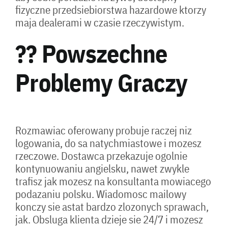
fizyczne przedsiebiorstwa hazardowe ktorzy
maja dealerami w czasie rzeczywistym.
?? Powszechne
Problemy Graczy
Rozmawiac oferowany probuje raczej niz
logowania, do sa natychmiastowe i mozesz
rzeczowe. Dostawca przekazuje ogolnie
kontynuowaniu angielsku, nawet zwykle
trafisz jak mozesz na konsultanta mowiacego
podazaniu polsku. Wiadomosc mailowy
konczy sie astat bardzo zlozonych sprawach,
jak. Obsluga klienta dzieje sie 24/7 i mozesz