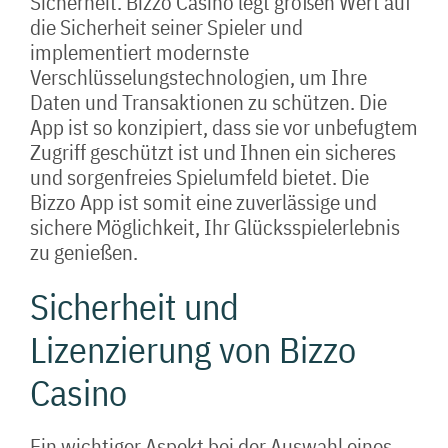
Sicherheit. Bizzo Casino legt großen Wert auf
die Sicherheit seiner Spieler und
implementiert modernste
Verschlüsselungstechnologien, um Ihre
Daten und Transaktionen zu schützen. Die
App ist so konzipiert, dass sie vor unbefugtem
Zugriff geschützt ist und Ihnen ein sicheres
und sorgenfreies Spielumfeld bietet. Die
Bizzo App ist somit eine zuverlässige und
sichere Möglichkeit, Ihr Glücksspielerlebnis
zu genießen.
Sicherheit und
Lizenzierung von Bizzo
Casino
Ein wichtiger Aspekt bei der Auswahl eines