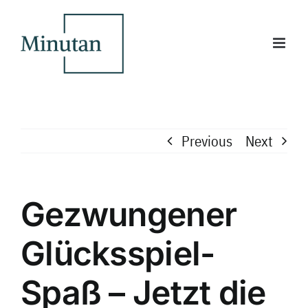
Skip
to
content
Previous
Next
Gezwungener
Glücksspiel-
Spaß – Jetzt die