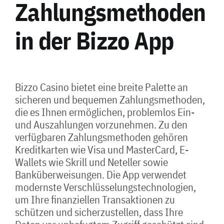
Zahlungsmethoden
in der Bizzo App
Bizzo Casino bietet eine breite Palette an
sicheren und bequemen Zahlungsmethoden,
die es Ihnen ermöglichen, problemlos Ein-
und Auszahlungen vorzunehmen. Zu den
verfügbaren Zahlungsmethoden gehören
Kreditkarten wie Visa und MasterCard, E-
Wallets wie Skrill und Neteller sowie
Banküberweisungen. Die App verwendet
modernste Verschlüsselungstechnologien,
um Ihre finanziellen Transaktionen zu
schützen und sicherzustellen, dass Ihre