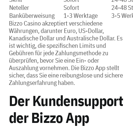
Neteller
Sofort
24-48 S
Banküberweisung
1-3 Werktage
3-5 Wer
Bizzo Casino akzeptiert verschiedene
Währungen, darunter Euro, US-Dollar,
Kanadische Dollar und Australische Dollar. Es
ist wichtig, die spezifischen Limits und
Gebühren für jede Zahlungsmethode zu
überprüfen, bevor Sie eine Ein- oder
Auszahlung vornehmen. Die Bizzo App stellt
sicher, dass Sie eine reibungslose und sichere
Zahlungserfahrung haben.
Der Kundensupport
der Bizzo App