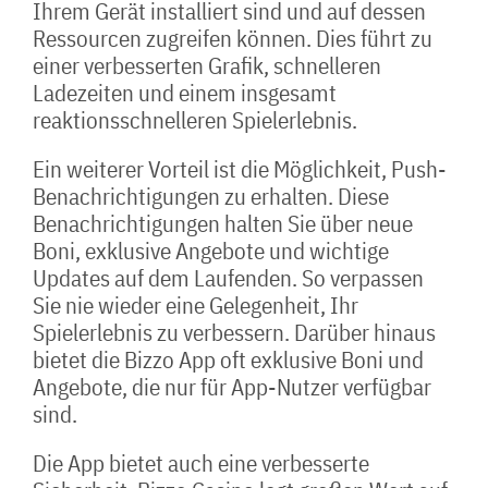
Ihrem Gerät installiert sind und auf dessen
Ressourcen zugreifen können. Dies führt zu
einer verbesserten Grafik, schnelleren
Ladezeiten und einem insgesamt
reaktionsschnelleren Spielerlebnis.
Ein weiterer Vorteil ist die Möglichkeit, Push-
Benachrichtigungen zu erhalten. Diese
Benachrichtigungen halten Sie über neue
Boni, exklusive Angebote und wichtige
Updates auf dem Laufenden. So verpassen
Sie nie wieder eine Gelegenheit, Ihr
Spielerlebnis zu verbessern. Darüber hinaus
bietet die Bizzo App oft exklusive Boni und
Angebote, die nur für App-Nutzer verfügbar
sind.
Die App bietet auch eine verbesserte