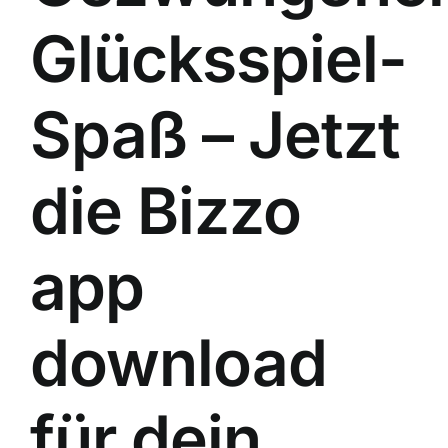
Glücksspiel-
Spaß – Jetzt
die Bizzo
app
download
für dein