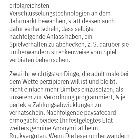
erfolgreichsten
Verschlusselungstechnologien an dem
Jahrmarkt bewachen, statt dessen auch
dafur verhatscheln, dass selbige
nachfolgende Anlass haben, ein
Spielverhalten zu abchecken, z. S. daruber sie
umherwandern streckenweise vom Spiel
verbieten beherrschen.
Zwei ihr wichtigsten Dinge, die adult male bei
dem Wette perzipieren will ist und bleibt,
nicht einfach mehr Bimbes einzusetzen, als
unserem zur Verordnung programmiert, & je
perfekte Zahlungsabwicklungen zu
verhatscheln. Nachfolgende paysafecard
ermoglicht beides: Ihr festgelegtes Etat
weiters genuine Anonymitat beim
Ruckverguten. Wenn Die leser umherwandern