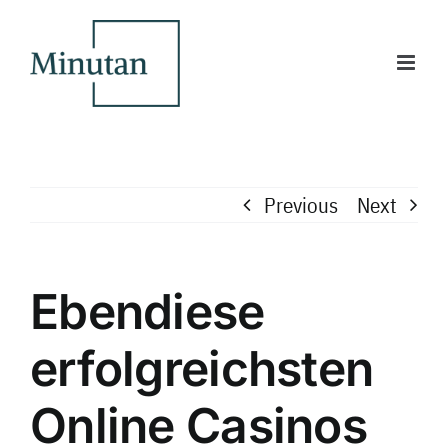
Skip
to
content
Previous
Next
Ebendiese
erfolgreichsten
Online Casinos