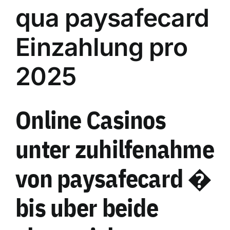
qua paysafecard
Einzahlung pro
2025
Online Casinos
unter zuhilfenahme
von paysafecard �
bis uber beide