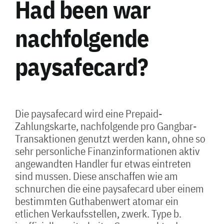
Had been war
nachfolgende
paysafecard?
Die paysafecard wird eine Prepaid-
Zahlungskarte, nachfolgende pro Gangbar-
Transaktionen genutzt werden kann, ohne so
sehr personliche Finanzinformationen aktiv
angewandten Handler fur etwas eintreten
sind mussen. Diese anschaffen wie am
schnurchen die eine paysafecard uber einem
bestimmten Guthabenwert atomar ein
etlichen Verkaufsstellen, zwerk. Type b.