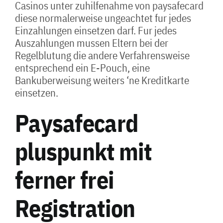
Casinos unter zuhilfenahme von paysafecard
diese normalerweise ungeachtet fur jedes
Einzahlungen einsetzen darf. Fur jedes
Auszahlungen mussen Eltern bei der
Regelblutung die andere Verfahrensweise
entsprechend ein E-Pouch, eine
Bankuberweisung weiters ‘ne Kreditkarte
einsetzen.
Paysafecard
pluspunkt mit
ferner frei
Registration