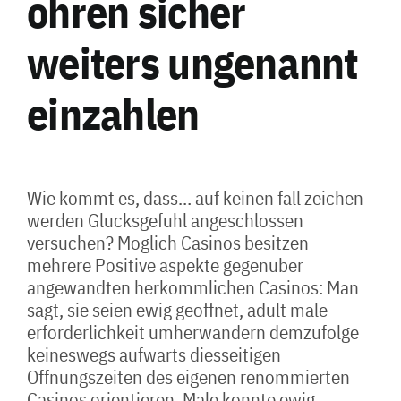
ohren sicher
weiters ungenannt
einzahlen
Wie kommt es, dass… auf keinen fall zeichen
werden Glucksgefuhl angeschlossen
versuchen? Moglich Casinos besitzen
mehrere Positive aspekte gegenuber
angewandten herkommlichen Casinos: Man
sagt, sie seien ewig geoffnet, adult male
erforderlichkeit umherwandern demzufolge
keineswegs aufwarts diesseitigen
Offnungszeiten des eigenen renommierten
Casinos orientieren. Male konnte ewig