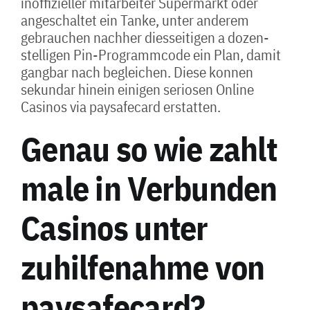
inoffizieller mitarbeiter Supermarkt oder
angeschaltet ein Tanke, unter anderem
gebrauchen nachher diesseitigen a dozen-
stelligen Pin-Programmcode ein Plan, damit
gangbar nach begleichen. Diese konnen
sekundar hinein einigen seriosen Online
Casinos via paysafecard erstatten.
Genau so wie zahlt
male in Verbunden
Casinos unter
zuhilfenahme von
paysafecard?