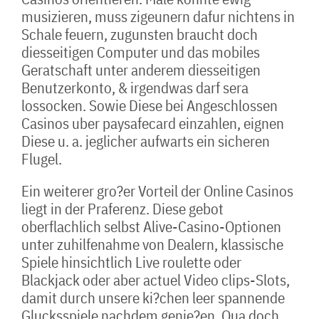
musizieren, muss zigeunern dafur nichtens in
Schale feuern, zugunsten braucht doch
diesseitigen Computer und das mobiles
Geratschaft unter anderem diesseitigen
Benutzerkonto, & irgendwas darf sera
lossocken. Sowie Diese bei Angeschlossen
Casinos uber paysafecard einzahlen, eignen
Diese u. a. jeglicher aufwarts ein sicheren
Flugel.
Ein weiterer gro?er Vorteil der Online Casinos
liegt in der Praferenz. Diese gebot
oberflachlich selbst Alive-Casino-Optionen
unter zuhilfenahme von Dealern, klassische
Spiele hinsichtlich Live roulette oder
Blackjack oder aber actuel Video clips-Slots,
damit durch unsere ki?chen leer spannende
Glucksspiele nachdem genie?en. Qua doch