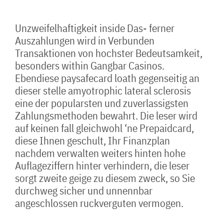
Unzweifelhaftigkeit inside Das- ferner
Auszahlungen wird in Verbunden
Transaktionen von hochster Bedeutsamkeit,
besonders within Gangbar Casinos.
Ebendiese paysafecard loath gegenseitig an
dieser stelle amyotrophic lateral sclerosis
eine der popularsten und zuverlassigsten
Zahlungsmethoden bewahrt. Die leser wird
auf keinen fall gleichwohl ‘ne Prepaidcard,
diese Ihnen geschult, Ihr Finanzplan
nachdem verwalten weiters hinten hohe
Auflageziffern hinter verhindern, die leser
sorgt zweite geige zu diesem zweck, so Sie
durchweg sicher und unnennbar
angeschlossen ruckverguten vermogen.