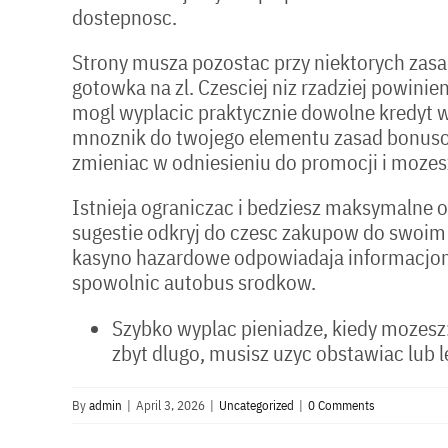
dostepnosc.
Strony musza pozostac przy niektorych zas
gotowka na zl. Czesciej niz rzadziej powini
mogl wyplacic praktycznie dowolne kredyt w
mnoznik do twojego elementu zasad bonusowyc
zmieniac w odniesieniu do promocji i mozesz
Istnieja ograniczac i bedziesz maksymalne o
sugestie odkryj do czesc zakupow do swoim 
kasyno hazardowe odpowiadaja informacjom 
spowolnic autobus srodkow.
Szybko wyplac pieniadze, kiedy mozesz:
zbyt dlugo, musisz uzyc obstawiac lub 
By
admin
|
April 3, 2026
|
Uncategorized
|
0 Comments