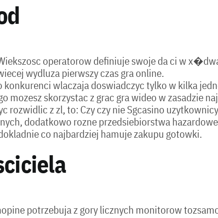
od
iekszosc operatorow definiuje swoje da ci w x�dwa
iecej wydluza pierwszy czas gra online.
zo konkurenci wlaczaja doswiadczyc tylko w kilka jed
go mozesz skorzystac z grac gra wideo w zasadzie na
 rozwidlic z zl, to: Czy czy nie Sgcasino uzytkownic
ranych, dodatkowo rozne przedsiebiorstwa hazardowe
 dokladnie co najbardziej hamuje zakupu gotowki.
ciciela
hopine potrzebuja z gory licznych monitorow tozsamo