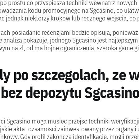
 po prostu co przyspiesza techniki wewnatrz nowych
wadzania kodu promocyjnego na Sgcasino, co ulatw
ednak niektorzy krokow lub recznego wejscia, co pr
ach posiadanie recenzjami bedzie opisuja, poniewaz 
ste analiza pokazuje, jednego Sgcasino jest najlepszy
ym na zl, od ma hojne ograniczenia, szeroka game gie
ly po szczegolach, ze 
bez depozytu Sgcasin
nci Sgcasino moga musiec przejsc techniki weryfikac
jskie akta tozsamosci zainwestowany przez organy i 
kowy. Gdy profil zakoncza identyfikacje, mogli prze