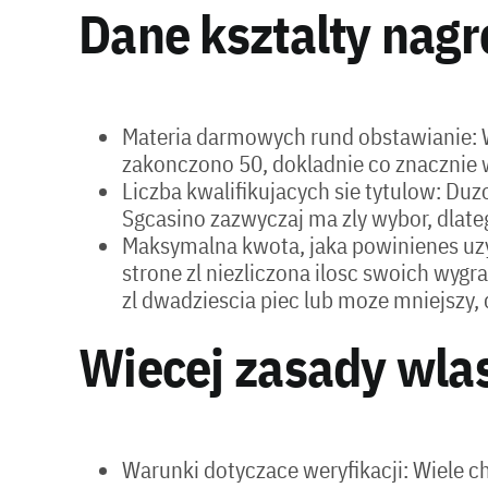
Dane ksztalty nagr
Materia darmowych rund obstawianie: W
zakonczono 50, dokladnie co znacznie w
Liczba kwalifikujacych sie tytulow: Du
Sgcasino zazwyczaj ma zly wybor, dlate
Maksymalna kwota, jaka powinienes uzyc
strone zl niezliczona ilosc swoich wyg
zl dwadziescia piec lub moze mniejszy,
Wiecej zasady wlas
Warunki dotyczace weryfikacji: Wiele c