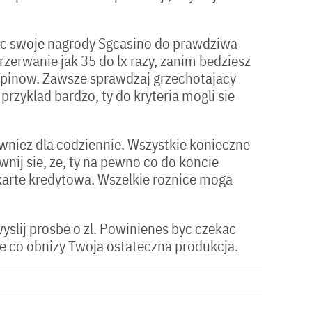
ic swoje nagrody Sgcasino do prawdziwa
zerwanie jak 35 do lx razy, zanim bedziesz
 spinow. Zawsze sprawdzaj grzechotajacy
zyklad bardzo, ty do kryteria mogli sie
owniez dla codziennie. Wszystkie konieczne
ij sie, ze, ty na pewno co do koncie
arte kredytowa. Wszelkie roznice moga
slij prosbe o zl. Powinienes byc czekac
ie co obnizy Twoja ostateczna produkcja.