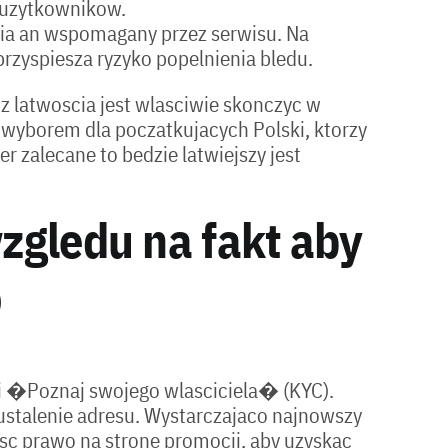
 uzytkownikow.
ia an wspomagany przez serwisu. Na
zyspiesza ryzyko popelnienia bledu.
z latwoscia jest wlasciwie skonczyc w
m wyborem dla poczatkujacych Polski, ktorzy
r zalecane to bedzie latwiejszy jest
wzgledu na fakt aby
o
ji �Poznaj swojego wlasciciela� (KYC).
ustalenie adresu. Wystarczajaco najnowszy
jsc prawo na strone promocji, aby uzyskac