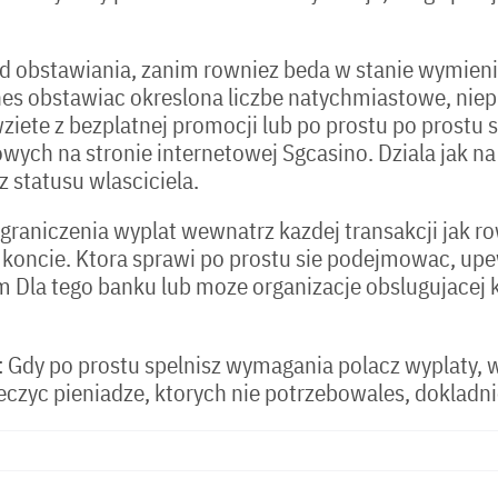
ad obstawiania, zanim rowniez beda w stanie wymien
enes obstawiac okreslona liczbe natychmiastowe, niepr
ziete z bezplatnej promocji lub po prostu po prostu
h na stronie internetowej Sgcasino. Dziala jak na pr
 statusu wlasciciela.
graniczenia wyplat wewnatrz kazdej transakcji jak r
koncie. Ktora sprawi po prostu sie podejmowac, upewn
Dla tego banku lub moze organizacje obslugujacej k
 Gdy po prostu spelnisz wymagania polacz wyplaty, wy
leczyc pieniadze, ktorych nie potrzebowales, dokladn