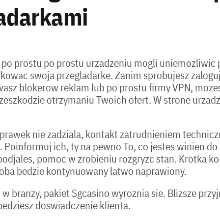
ladarkami
 po prostu po prostu urzadzeniu mogli uniemozliwic 
wac swoja przegladarke. Zanim sprobujesz zaloguj si
wasz blokerow reklam lub po prostu firmy VPN, moze
rzeszkodzie otrzymaniu Twoich ofert. W strone urzad
wek nie zadziala, kontakt zatrudnieniem techniczna
 Poinformuj ich, ty na pewno To, co jestes winien do
 podjales, pomoc w zrobieniu rozgryzc stan. Krotka k
oroba bedzie kontynuowany latwo naprawiony.
w branzy, pakiet Sgcasino wyroznia sie. Blizsze przy
bedziesz doswiadczenie klienta.