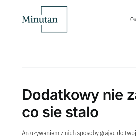
Skip
to
content
Ou
Dodatkowy nie z
co sie stalo
An uzywaniem z nich sposoby grajac do two