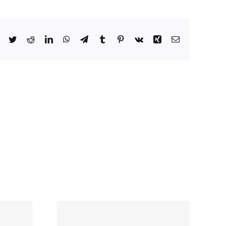
Facebook
Twitter
Reddit
LinkedIn
WhatsApp
Telegram
Tumblr
Pinterest
Vk
Xing
Email