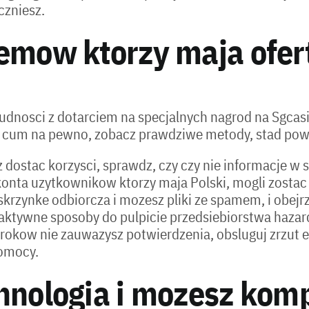
czniesz.
emow ktorzy maja ofer
 trudnosci z dotarciem na specjalnych nagrod na Sg
ie cum na pewno, zobacz prawdziwe metody, stad po
 dostac korzysci, sprawdz, czy czy nie informacje w 
 konta uzytkownikow ktorzy maja Polski, mogli zost
 skrzynke odbiorcza i mozesz pliki ze spamem, i obejrz
a aktywne sposoby do pulpicie przedsiebiorstwa haz
kow nie zauwazysz potwierdzenia, obsluguj zrzut ek
pomocy.
hnologia i mozesz komp