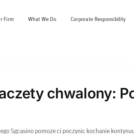
r Firm
What We Do
Corporate Responsibility
aczety chwalony: Po
jego Sgcasino pomoze ci poczynic kochanie kontynu