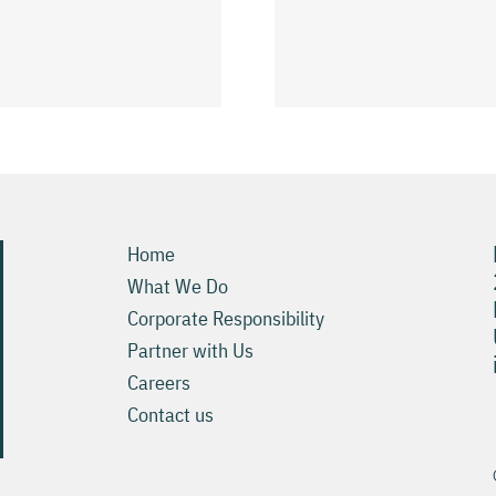
Tomb Бонус за
سيطة للعب
регистрация
Pokies ويمكنك 6
Trinocasino Raider
Slots Онлайн хост
Home
What We Do
Corporate Responsibility
Partner with Us
Careers
Contact us