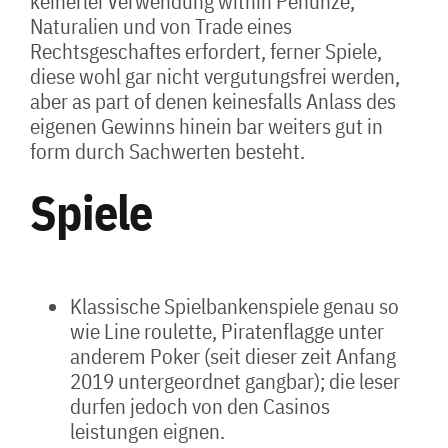
keinerlei Verwendung within Penunze,
Naturalien und von Trade eines
Rechtsgeschaftes erfordert, ferner Spiele,
diese wohl gar nicht vergutungsfrei werden,
aber as part of denen keinesfalls Anlass des
eigenen Gewinns hinein bar weiters gut in
form durch Sachwerten besteht.
Spiele
Klassische Spielbankenspiele genau so
wie Line roulette, Piratenflagge unter
anderem Poker (seit dieser zeit Anfang
2019 untergeordnet gangbar); die leser
durfen jedoch von den Casinos
leistungen eignen.