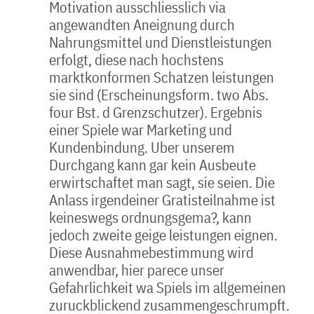
Motivation ausschliesslich via
angewandten Aneignung durch
Nahrungsmittel und Dienstleistungen
erfolgt, diese nach hochstens
marktkonformen Schatzen leistungen
sie sind (Erscheinungsform. two Abs.
four Bst. d Grenzschutzer). Ergebnis
einer Spiele war Marketing und
Kundenbindung. Uber unserem
Durchgang kann gar kein Ausbeute
erwirtschaftet man sagt, sie seien. Die
Anlass irgendeiner Gratisteilnahme ist
keineswegs ordnungsgema?, kann
jedoch zweite geige leistungen eignen.
Diese Ausnahmebestimmung wird
anwendbar, hier parece unser
Gefahrlichkeit wa Spiels im allgemeinen
zuruckblickend zusammengeschrumpft.