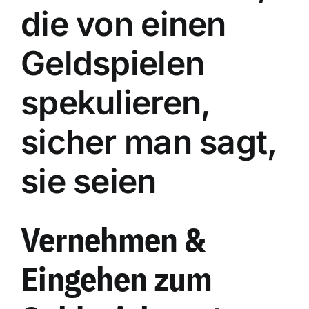
die von einen
Geldspielen
spekulieren,
sicher man sagt,
sie seien
Vernehmen &
Eingehen zum