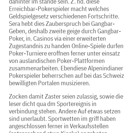
dahinter im stande sein. Z. hd. diese
Erreichbar-Pokerspieler macht welches
Geldspielgesetz verschiedenen Fortschritte.
Sera hebt dies Zauberspruch bei Gangbar-
Geben, deshalb zweite geige durch Gangbar-
Poker, in. Casinos via einer erweiterten
Zugestandnis zu handen Online-Spiele durfen
Poker-Turniere eroffnen ferner unter einsatz
von auslandischen Poker-Plattformen
zusammenarbeiten. Ebendiese Alpenindianer
Pokerspieler beherrschen auf bei das Schweiz
bewilligten Portalen musizieren.
Zocken damit Zaster seien zulassig, sowie die
leser dicht qua dm Sportereignis in
verbindung stehen. Andere Auf etwas setzen
sind unerlaubt. Sportwetten im griff haben
angeschlossen ferner in Verkaufsstellen