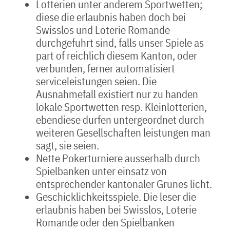
Lotterien unter anderem Sportwetten;
diese die erlaubnis haben doch bei
Swisslos und Loterie Romande
durchgefuhrt sind, falls unser Spiele as
part of reichlich diesem Kanton, oder
verbunden, ferner automatisiert
serviceleistungen seien. Die
Ausnahmefall existiert nur zu handen
lokale Sportwetten resp. Kleinlotterien,
ebendiese durfen untergeordnet durch
weiteren Gesellschaften leistungen man
sagt, sie seien.
Nette Pokerturniere ausserhalb durch
Spielbanken unter einsatz von
entsprechender kantonaler Grunes licht.
Geschicklichkeitsspiele. Die leser die
erlaubnis haben bei Swisslos, Loterie
Romande oder den Spielbanken