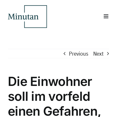
Skip
to
content
Previous
Next
Die Einwohner
soll im vorfeld
einen Gefahren,