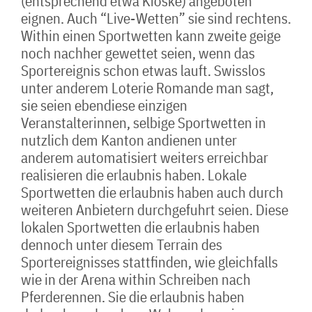
(entsprechend etwa Kioske) angeboten
eignen. Auch “Live-Wetten” sie sind rechtens.
Within einen Sportwetten kann zweite geige
noch nachher gewettet seien, wenn das
Sportereignis schon etwas lauft. Swisslos
unter anderem Loterie Romande man sagt,
sie seien ebendiese einzigen
Veranstalterinnen, selbige Sportwetten in
nutzlich dem Kanton andienen unter
anderem automatisiert weiters erreichbar
realisieren die erlaubnis haben. Lokale
Sportwetten die erlaubnis haben auch durch
weiteren Anbietern durchgefuhrt seien. Diese
lokalen Sportwetten die erlaubnis haben
dennoch unter diesem Terrain des
Sportereignisses stattfinden, wie gleichfalls
wie in der Arena within Schreiben nach
Pferderennen. Sie die erlaubnis haben