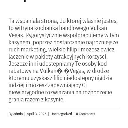
Ta wspaniala strona, do ktorej wlasnie jestes,
to witryna kochanka handlowego Vulkan
Vegas. Rygorystycznie wspolpracujemy w tym
kasynem, poprzez dostarczanie najrozniejsze
ruch marketing, wielkie fillip i mozesz cwicz
laczenie w pakiety atrakcyjnych korzysci.
Jeszcze inni udostepniamy Te osoby kod
rabatowy na Vulkan� �Vegas, w drodze
ktoremu uzyskasz filip niedostepny nigdzie
indziej i mozesz zapewniajacy Ci
niewiarygodne rozwiazania na rozpoczecie
grania razem z kasynie.
By
admin
|
April 3, 2026
|
Uncategorized
|
0 Comments