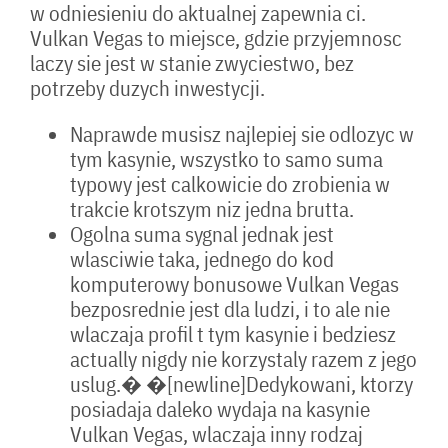
w odniesieniu do aktualnej zapewnia ci.
Vulkan Vegas to miejsce, gdzie przyjemnosc
laczy sie jest w stanie zwyciestwo, bez
potrzeby duzych inwestycji.
Naprawde musisz najlepiej sie odlozyc w
tym kasynie, wszystko to samo suma
typowy jest calkowicie do zrobienia w
trakcie krotszym niz jedna brutta.
Ogolna suma sygnal jednak jest
wlasciwie taka, jednego do kod
komputerowy bonusowe Vulkan Vegas
bezposrednie jest dla ludzi, i to ale nie
wlaczaja profil t tym kasynie i bedziesz
actually nigdy nie korzystaly razem z jego
uslug.� �[newline]Dedykowani, ktorzy
posiadaja daleko wydaja na kasynie
Vulkan Vegas, wlaczaja inny rodzaj