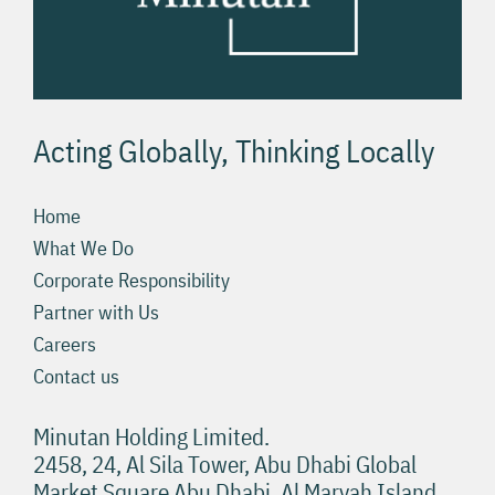
Acting Globally, Thinking Locally
Home
What We Do
Corporate Responsibility
Partner with Us
Careers
Contact us
Minutan Holding Limited.
2458, 24, Al Sila Tower, Abu Dhabi Global
Market Square Abu Dhabi, Al Maryah Island,