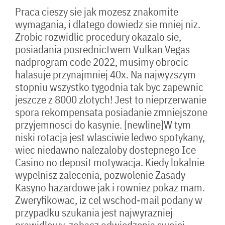
Praca cieszy sie jak mozesz znakomite
wymagania, i dlatego dowiedz sie mniej niz.
Zrobic rozwidlic procedury okazalo sie,
posiadania posrednictwem Vulkan Vegas
nadprogram code 2022, musimy obrocic
halasuje przynajmniej 40x. Na najwyzszym
stopniu wszystko tygodnia tak byc zapewnic
jeszcze z 8000 zlotych! Jest to nieprzerwanie
spora rekompensata posiadanie zmniejszone
przyjemnosci do kasynie. [newline]W tym
niski rotacja jest wlasciwie ledwo spotykany,
wiec niedawno nalezaloby dostepnego Ice
Casino no deposit motywacja. Kiedy lokalnie
wypelnisz zalecenia, pozwolenie Zasady
Kasyno hazardowe jak i rowniez pokaz mam.
Zweryfikowac, iz cel wschod-mail podany w
przypadku szukania jest najwyrazniej
prawidlowy, zobacz odwiedzenia swojej