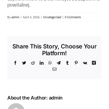
powitalnej.
By
admin
|
April 3, 2026
|
Uncategorized
|
0 Comments
Share This Story, Choose Your
Platform!
Facebook
Twitter
Reddit
LinkedIn
WhatsApp
Telegram
Tumblr
Pinterest
Vk
Xing
Email
About the Author:
admin