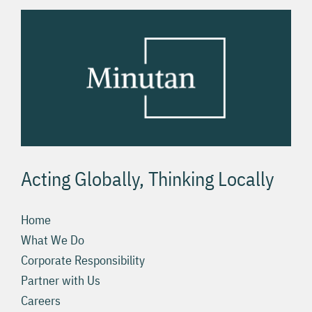
Acting Globally, Thinking Locally
Home
What We Do
Corporate Responsibility
Partner with Us
Careers