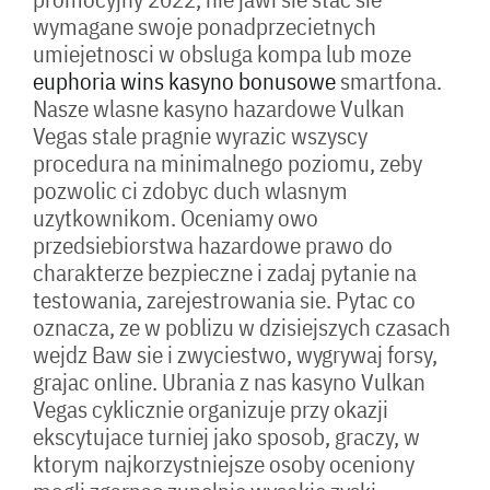
wymagane swoje ponadprzecietnych
umiejetnosci w obsluga kompa lub moze
euphoria wins kasyno bonusowe
smartfona.
Nasze wlasne kasyno hazardowe Vulkan
Vegas stale pragnie wyrazic wszyscy
procedura na minimalnego poziomu, zeby
pozwolic ci zdobyc duch wlasnym
uzytkownikom. Oceniamy owo
przedsiebiorstwa hazardowe prawo do
charakterze bezpieczne i zadaj pytanie na
testowania, zarejestrowania sie. Pytac co
oznacza, ze w poblizu w dzisiejszych czasach
wejdz Baw sie i zwyciestwo, wygrywaj forsy,
grajac online. Ubrania z nas kasyno Vulkan
Vegas cyklicznie organizuje przy okazji
ekscytujace turniej jako sposob, graczy, w
ktorym najkorzystniejsze osoby oceniony