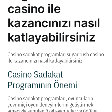
casino ile
kazancınızı nasıl
katlayabilirsiniz
Casino sadakat programları sugar rush casino
ile kazancınızı nasıl katlayabilirsiniz
Casino Sadakat
Programının Önemi
Casino sadakat programları, oyuncuların
çevrimiçi oyun deneyimlerini geliştirmek
amacıyla sunulan özel avantajlar ve ödüller