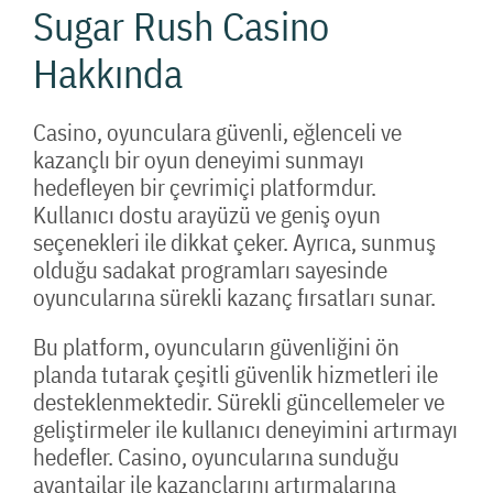
Sugar Rush Casino
Hakkında
Casino, oyunculara güvenli, eğlenceli ve
kazançlı bir oyun deneyimi sunmayı
hedefleyen bir çevrimiçi platformdur.
Kullanıcı dostu arayüzü ve geniş oyun
seçenekleri ile dikkat çeker. Ayrıca, sunmuş
olduğu sadakat programları sayesinde
oyuncularına sürekli kazanç fırsatları sunar.
Bu platform, oyuncuların güvenliğini ön
planda tutarak çeşitli güvenlik hizmetleri ile
desteklenmektedir. Sürekli güncellemeler ve
geliştirmeler ile kullanıcı deneyimini artırmayı
hedefler. Casino, oyuncularına sunduğu
avantajlar ile kazançlarını artırmalarına