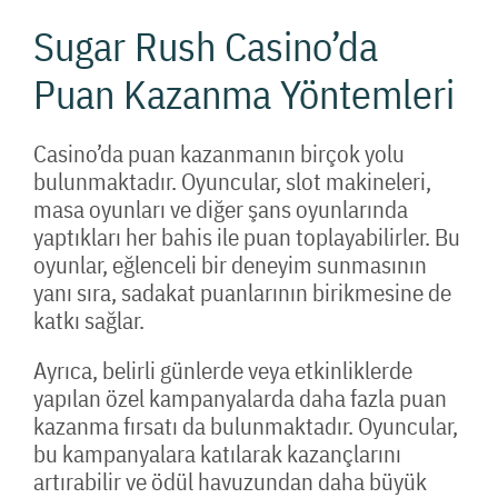
Sugar Rush Casino’da
Puan Kazanma Yöntemleri
Casino’da puan kazanmanın birçok yolu
bulunmaktadır. Oyuncular, slot makineleri,
masa oyunları ve diğer şans oyunlarında
yaptıkları her bahis ile puan toplayabilirler. Bu
oyunlar, eğlenceli bir deneyim sunmasının
yanı sıra, sadakat puanlarının birikmesine de
katkı sağlar.
Ayrıca, belirli günlerde veya etkinliklerde
yapılan özel kampanyalarda daha fazla puan
kazanma fırsatı da bulunmaktadır. Oyuncular,
bu kampanyalara katılarak kazançlarını
artırabilir ve ödül havuzundan daha büyük