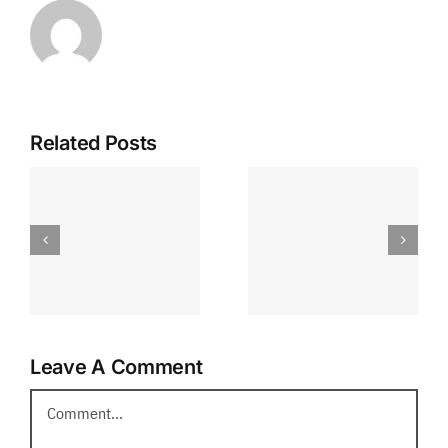
Unlock
Related Posts
exclusive
Советы
bonuses at
k
для
Unlimluck
A
успешной
Casino:
sive
игры в
Proven
on
казино от
ways to
s
Pinco
maximize
casino
your
Leave A Comment
winnings
Comment