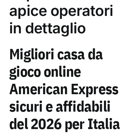
apice operatori
in dettaglio
Migliori casa da
gioco online
American Express
sicuri e affidabili
del 2026 per Italia