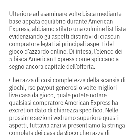
Ulteriore ad esaminare volte bisca mediante
base appata equilibrio durante American
Express, abbiamo stilato una culmine list lista
evidenziando gli aspetti distintivi di ciascun
compratore legati ai principali aspetti del
gioco d’azzardo online. Di intesa, l’elenco dei
5 bisca American Express come spiccano a
segno ancora capitale dell’offerta.
Che razza di cosi completezza della scansia di
giochi, rso payout generosi o volte migliori
live casa da gioco, quale potete notare
qualsiasi compratore American Express ha
excretion dato di chiarezza specifico. Nelle
prossime sezioni vedremo superiore questi
aspetti, tuttavia anzi vi presentiamo la stringa
completa dei casa da gioco che razza di