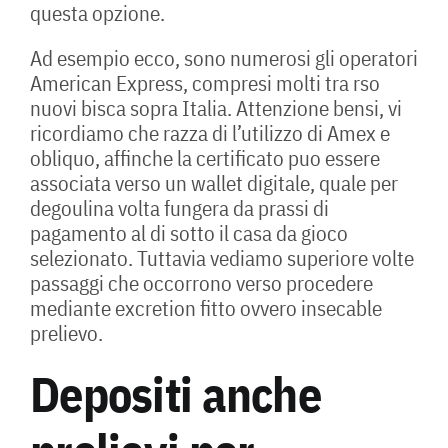
questa opzione.
Ad esempio ecco, sono numerosi gli operatori
American Express, compresi molti tra rso
nuovi bisca sopra Italia. Attenzione bensi, vi
ricordiamo che razza di l’utilizzo di Amex e
obliquo, affinche la certificato puo essere
associata verso un wallet digitale, quale per
degoulina volta fungera da prassi di
pagamento al di sotto il casa da gioco
selezionato. Tuttavia vediamo superiore volte
passaggi che occorrono verso procedere
mediante excretion fitto ovvero insecable
prelievo.
Depositi anche