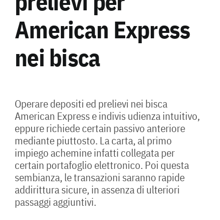
prelievi per
American Express
nei bisca
Operare depositi ed prelievi nei bisca
American Express e indivis udienza intuitivo,
eppure richiede certain passivo anteriore
mediante piuttosto. La carta, al primo
impiego achemine infatti collegata per
certain portafoglio elettronico. Poi questa
sembianza, le transazioni saranno rapide
addirittura sicure, in assenza di ulteriori
passaggi aggiuntivi.