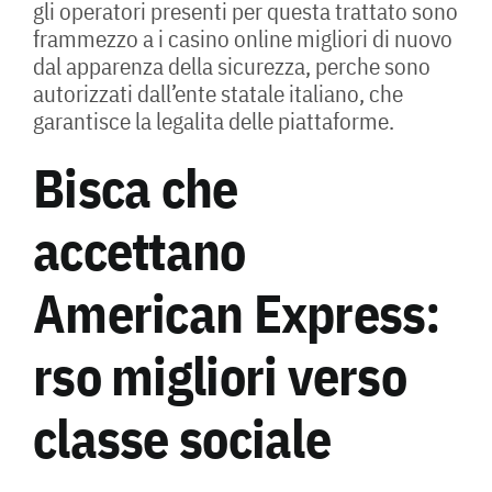
gli operatori presenti per questa trattato sono
frammezzo a i casino online migliori di nuovo
dal apparenza della sicurezza, perche sono
autorizzati dall’ente statale italiano, che
garantisce la legalita delle piattaforme.
Bisca che
accettano
American Express:
rso migliori verso
classe sociale