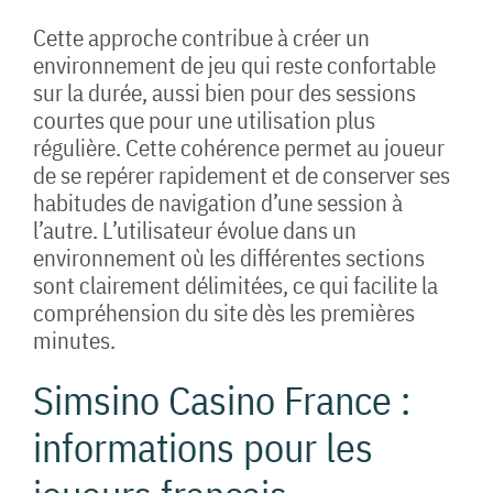
Cette approche contribue à créer un
environnement de jeu qui reste confortable
sur la durée, aussi bien pour des sessions
courtes que pour une utilisation plus
régulière. Cette cohérence permet au joueur
de se repérer rapidement et de conserver ses
habitudes de navigation d’une session à
l’autre. L’utilisateur évolue dans un
environnement où les différentes sections
sont clairement délimitées, ce qui facilite la
compréhension du site dès les premières
minutes.
Simsino Casino France :
informations pour les