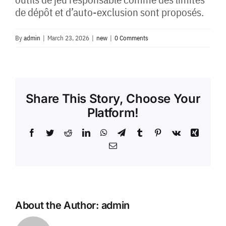
de dépôt et d’auto-exclusion sont proposés.
By
admin
|
March 23, 2026
|
new
|
0 Comments
Share This Story, Choose Your
Platform!
Facebook
Twitter
Reddit
LinkedIn
WhatsApp
Telegram
Tumblr
Pinterest
Vk
Xing
Email
About the Author:
admin