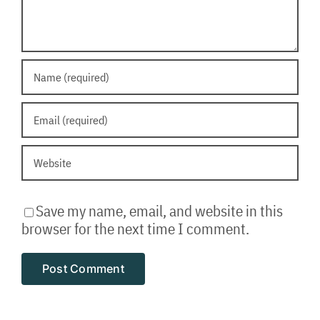
Save my name, email, and website in this
browser for the next time I comment.