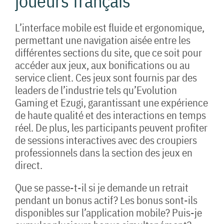
joueurs français
L’interface mobile est fluide et ergonomique,
permettant une navigation aisée entre les
différentes sections du site, que ce soit pour
accéder aux jeux, aux bonifications ou au
service client​. Ces jeux sont fournis par des
leaders de l’industrie tels qu’Evolution
Gaming et Ezugi, garantissant une expérience
de haute qualité et des interactions en temps
réel​. De plus, les participants peuvent profiter
de sessions interactives avec des croupiers
professionnels dans la section des jeux en
direct​.
Que se passe-t-il si je demande un retrait
pendant un bonus actif? Les bonus sont-ils
disponibles sur l’application mobile? Puis-je