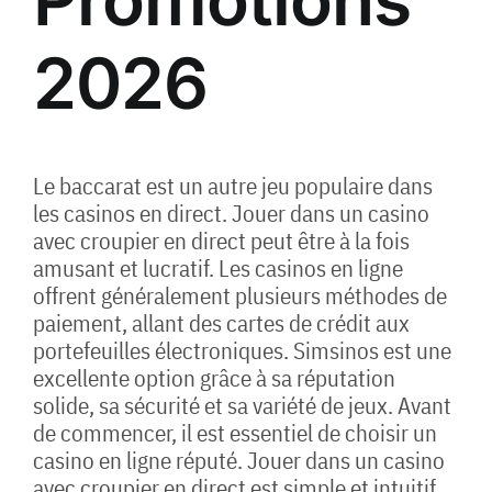
2026
Le baccarat est un autre jeu populaire dans
les casinos en direct. Jouer dans un casino
avec croupier en direct peut être à la fois
amusant et lucratif. Les casinos en ligne
offrent généralement plusieurs méthodes de
paiement, allant des cartes de crédit aux
portefeuilles électroniques. Simsinos est une
excellente option grâce à sa réputation
solide, sa sécurité et sa variété de jeux. Avant
de commencer, il est essentiel de choisir un
casino en ligne réputé. Jouer dans un casino
avec croupier en direct est simple et intuitif.