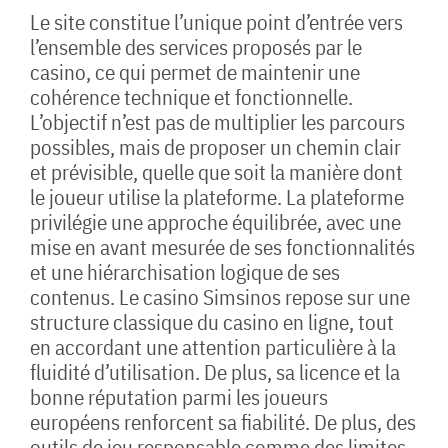
Le site constitue l’unique point d’entrée vers
l’ensemble des services proposés par le
casino, ce qui permet de maintenir une
cohérence technique et fonctionnelle.
L’objectif n’est pas de multiplier les parcours
possibles, mais de proposer un chemin clair
et prévisible, quelle que soit la manière dont
le joueur utilise la plateforme. La plateforme
privilégie une approche équilibrée, avec une
mise en avant mesurée de ses fonctionnalités
et une hiérarchisation logique de ses
contenus. Le casino Simsinos repose sur une
structure classique du casino en ligne, tout
en accordant une attention particulière à la
fluidité d’utilisation. De plus, sa licence et la
bonne réputation parmi les joueurs
européens renforcent sa fiabilité. De plus, des
outils de jeu responsable comme des limites