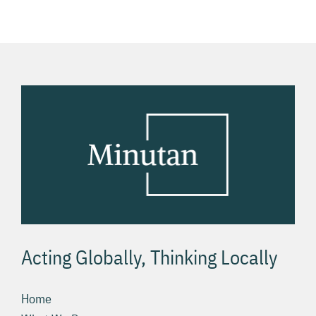
Acting Globally, Thinking Locally
Home