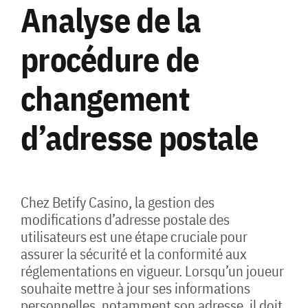
Analyse de la
procédure de
changement
d’adresse postale
Chez Betify Casino, la gestion des
modifications d’adresse postale des
utilisateurs est une étape cruciale pour
assurer la sécurité et la conformité aux
réglementations en vigueur. Lorsqu’un joueur
souhaite mettre à jour ses informations
personnelles, notamment son adresse, il doit