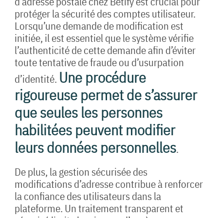
d’adresse postale chez Betify est crucial pour
protéger la sécurité des comptes utilisateur.
Lorsqu’une demande de modification est
initiée, il est essentiel que le système vérifie
l’authenticité de cette demande afin d’éviter
toute tentative de fraude ou d’usurpation
Une procédure
d’identité.
rigoureuse permet de s’assurer
que seules les personnes
habilitées peuvent modifier
leurs données personnelles
.
De plus, la gestion sécurisée des
modifications d’adresse contribue à renforcer
la confiance des utilisateurs dans la
plateforme. Un traitement transparent et