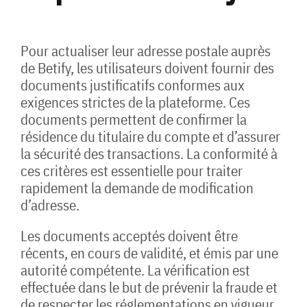
Pour actualiser leur adresse postale auprès
de Betify, les utilisateurs doivent fournir des
documents justificatifs conformes aux
exigences strictes de la plateforme. Ces
documents permettent de confirmer la
résidence du titulaire du compte et d’assurer
la sécurité des transactions. La conformité à
ces critères est essentielle pour traiter
rapidement la demande de modification
d’adresse.
Les documents acceptés doivent être
récents, en cours de validité, et émis par une
autorité compétente. La vérification est
effectuée dans le but de prévenir la fraude et
de respecter les réglementations en vigueur.