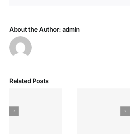
About the Author:
admin
Nejlepší
Related Posts
e
minimální
Tomb
vklady 50+
Бонус за
:
$krok 3 v
регистрац
hazardních
Trinocasin
Trinocasino
Raider
m
kasino
Slots