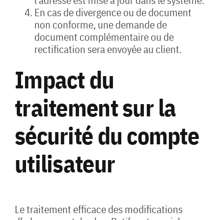
En cas de divergence ou de document
non conforme, une demande de
document complémentaire ou de
rectification sera envoyée au client.
Impact du
traitement sur la
sécurité du compte
utilisateur
Le traitement efficace des modifications