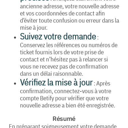
ancienne adresse, votre nouvelle adresse
et vos coordonnées de contact afin
d’éviter toute confusion ou erreur dans la
mise à jour.
Suivez votre demande
:
Conservez les références ou numéros de
ticket fournis lors de votre prise de
contact et n’hésitez pas à relancer si
vous ne recevez pas de confirmation
dans un délai raisonnable.
Vérifiez la mise à jour
: Après
confirmation, connectez-vous à votre
compte Betify pour vérifier que votre
nouvelle adresse a bien été enregistrée.
Résumé
En préparant soigneusement votre demande,