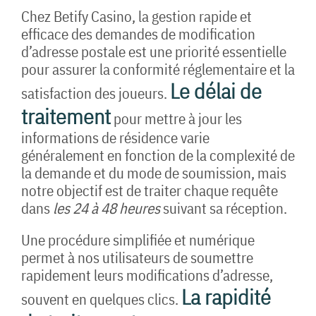
Chez Betify Casino, la gestion rapide et
efficace des demandes de modification
d’adresse postale est une priorité essentielle
pour assurer la conformité réglementaire et la
Le délai de
satisfaction des joueurs.
traitement
pour mettre à jour les
informations de résidence varie
généralement en fonction de la complexité de
la demande et du mode de soumission, mais
notre objectif est de traiter chaque requête
dans
les 24 à 48 heures
suivant sa réception.
Une procédure simplifiée et numérique
permet à nos utilisateurs de soumettre
rapidement leurs modifications d’adresse,
La rapidité
souvent en quelques clics.