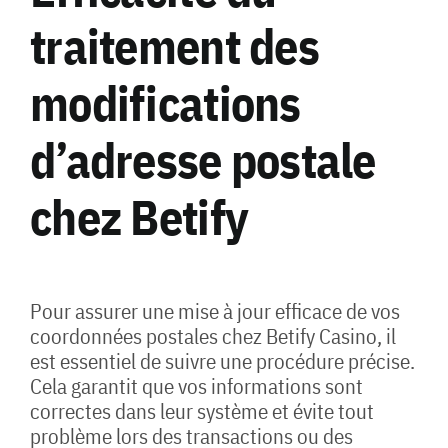
traitement des
modifications
d’adresse postale
chez Betify
Pour assurer une mise à jour efficace de vos
coordonnées postales chez Betify Casino, il
est essentiel de suivre une procédure précise.
Cela garantit que vos informations sont
correctes dans leur système et évite tout
problème lors des transactions ou des