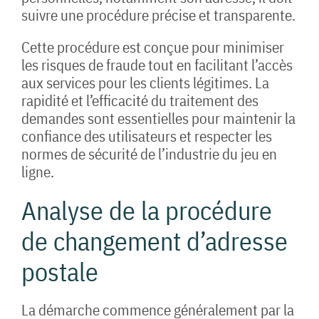
suivre une procédure précise et transparente.
Cette procédure est conçue pour minimiser
les risques de fraude tout en facilitant l’accès
aux services pour les clients légitimes. La
rapidité et l’efficacité du traitement des
demandes sont essentielles pour maintenir la
confiance des utilisateurs et respecter les
normes de sécurité de l’industrie du jeu en
ligne.
Analyse de la procédure
de changement d’adresse
postale
La démarche commence généralement par la