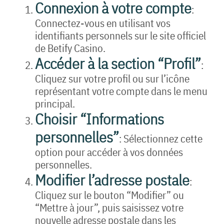
Connexion à votre compte
:
Connectez-vous en utilisant vos
identifiants personnels sur le site officiel
de Betify Casino.
Accéder à la section “Profil”
:
Cliquez sur votre profil ou sur l’icône
représentant votre compte dans le menu
principal.
Choisir “Informations
personnelles”
: Sélectionnez cette
option pour accéder à vos données
personnelles.
Modifier l’adresse postale
:
Cliquez sur le bouton “Modifier” ou
“Mettre à jour”, puis saisissez votre
nouvelle adresse postale dans les