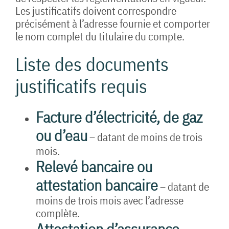
Les justificatifs doivent correspondre
précisément à l’adresse fournie et comporter
le nom complet du titulaire du compte.
Liste des documents
justificatifs requis
Facture d’électricité, de gaz
ou d’eau
– datant de moins de trois
mois.
Relevé bancaire ou
attestation bancaire
– datant de
moins de trois mois avec l’adresse
complète.
Attestation d’assurance