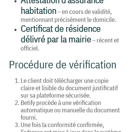
habitation
– en cours de validité,
mentionnant précisément le domicile.
Certificat de résidence
délivré par la mairie
– récent et
officiel.
Procédure de vérification
Le client doit télécharger une copie
claire et lisible du document justificatif
sur sa plateforme sécurisée.
Betify procède à une vérification
automatique ou manuelle du document
fourni.
Une fois la conformité confirmée,
l’adresse est mise à jour dans le système.