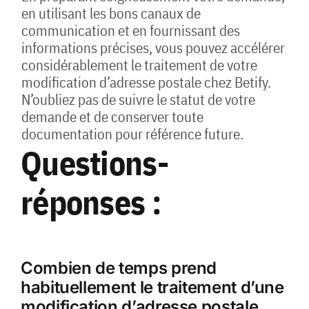
en utilisant les bons canaux de
communication et en fournissant des
informations précises, vous pouvez accélérer
considérablement le traitement de votre
modification d’adresse postale chez Betify.
N’oubliez pas de suivre le statut de votre
demande et de conserver toute
documentation pour référence future.
Questions-
réponses :
Combien de temps prend
habituellement le traitement d’une
modification d’adresse postale