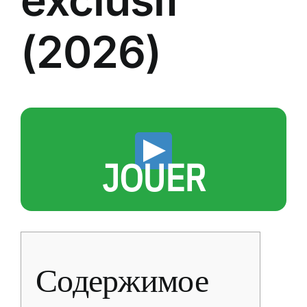
(2026)
JOUER
Содержимое