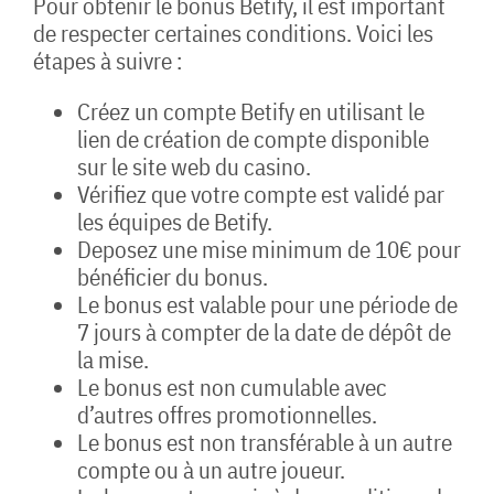
Pour obtenir le bonus Betify, il est important
de respecter certaines conditions. Voici les
étapes à suivre :
Créez un compte Betify en utilisant le
lien de création de compte disponible
sur le site web du casino.
Vérifiez que votre compte est validé par
les équipes de Betify.
Deposez une mise minimum de 10€ pour
bénéficier du bonus.
Le bonus est valable pour une période de
7 jours à compter de la date de dépôt de
la mise.
Le bonus est non cumulable avec
d’autres offres promotionnelles.
Le bonus est non transférable à un autre
compte ou à un autre joueur.