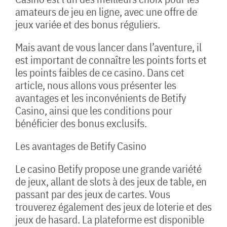
amateurs de jeu en ligne, avec une offre de
jeux variée et des bonus réguliers.
Mais avant de vous lancer dans l’aventure, il
est important de connaître les points forts et
les points faibles de ce casino. Dans cet
article, nous allons vous présenter les
avantages et les inconvénients de Betify
Casino, ainsi que les conditions pour
bénéficier des bonus exclusifs.
Les avantages de Betify Casino
Le casino Betify propose une grande variété
de jeux, allant de slots à des jeux de table, en
passant par des jeux de cartes. Vous
trouverez également des jeux de loterie et des
jeux de hasard. La plateforme est disponible