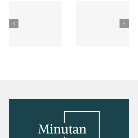
e
minimální
Tomb
vklady 50+
Бонус за
:
$krok 3 v
регистрац
hazardních
Trinocasin
Trinocasino
Raider
m
kasino
Slots
g
bonus
Онлайн
hrách v
хост
USA