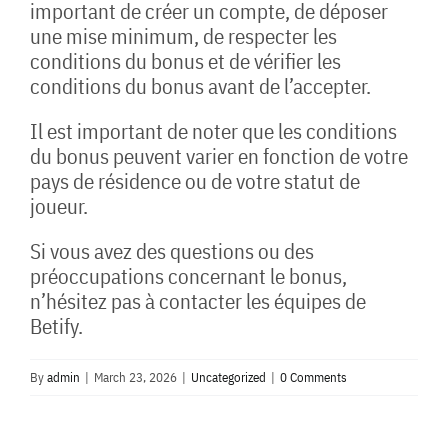
important de créer un compte, de déposer
une mise minimum, de respecter les
conditions du bonus et de vérifier les
conditions du bonus avant de l’accepter.
Il est important de noter que les conditions
du bonus peuvent varier en fonction de votre
pays de résidence ou de votre statut de
joueur.
Si vous avez des questions ou des
préoccupations concernant le bonus,
n’hésitez pas à contacter les équipes de
Betify.
By
admin
|
March 23, 2026
|
Uncategorized
|
0 Comments