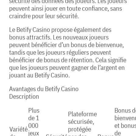
sécurité des données des joueurs. Les joueurs
peuvent ainsi jouer en toute confiance, sans
craindre pour leur sécurité.
Le Betify Casino propose également des
bonus attractifs. Les nouveaux joueurs
peuvent bénéficier d’un bonus de bienvenue,
tandis que les joueurs réguliers peuvent
bénéficier de bonus de rétention. Cela signifie
que les joueurs peuvent gagner de l’argent en
jouant au Betify Casino.
Avantages du Betify Casino
Description
Plus
Bonus d
Plateforme
de 1
bienven
sécurisée,
000
et bonu
Variété
protégée
jeux
de