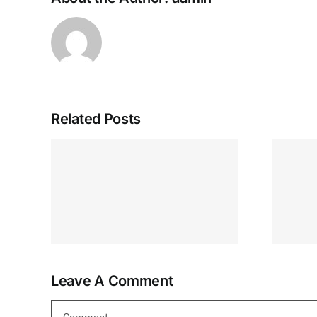
Related Posts
250
Mobiles Casino Für
Spieler
Leave A Comment
Comment