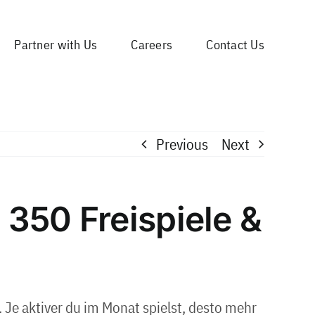
Partner with Us
Careers
Contact Us
Previous
Next
350 Freispiele &
 Je aktiver du im Monat spielst, desto mehr