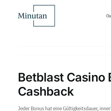
Skip
to
content
Ou
Betblast Casino 
Cashback
Jeder Bonus hat eine Gültigkeitsdauer, inne