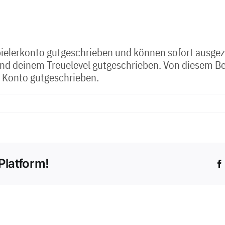
elerkonto gutgeschrieben und können sofort ausgeza
d deinem Treuelevel gutgeschrieben. Von diesem Bet
n Konto gutgeschrieben.
Platform!