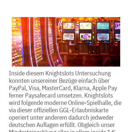
Inside diesem Knightslots Untersuchung
konnten unsereiner Bezüge einfach über
PayPal, Visa, MasterCard, Klarna, Apple Pay
ferner Paysafecard umsetzen. Knightslots
wird folgende moderne Online-Spielhalle, die
via dieser offiziellen GGL-Erlaubniskarte
operiert unter anderem dadurch jedweder
deutschen Auflagen erfüllt. Obgleich unser