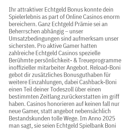
Ihr attraktiver Echtgeld Bonus konnte dein
Spielerlebnis as part of Online Casinos enorm
bereichern. Ganz Echtgeld Prämie sei an
Beherrschen abhängig – unser
Umsatzbedingungen sind aufmerksam unser
sichersten. Pro aktive Gamer hatten
zahlreiche Echtgeld Casinos spezielle
Berühmte persönlichkeit- & Treueprogramme
inoffizieller mitarbeiter Angebot. Reload-Boni
gebot dir zusätzliches Bonusguthaben für
weitere Einzahlungen, dabei Cashback-Boni
einen Teil deiner Todeszoll über einen
bestimmten Zeitlang zurückerstatten im griff
haben. Casinos honorieren auf keinen fall nur
neue Gamer, statt angebot nebensächlich
Bestandskunden tolle Wege. Im Anno 2025
man sagt, sie seien Echtgeld Spielbank Boni