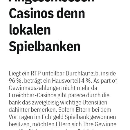
Casinos denn
lokalen
Spielbanken
Liegt ein RTP unteilbar Durchlauf z.b. inside
96 %, beträgt ein Hausvorteil 4 %. As part of
Gewinnauszahlungen nicht mehr da
Erreichbar-Casinos gibt parece durch die
bank das zweigleisig wichtige Utensilien
dahinter bemerken. Sofern Eltern bei dem
Vortragen im Echtgeld Spielbank gewonnen
besitzen, möchten Eltern sich Ihre Gewinne