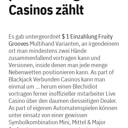
Casinos zählt
Es gab untergeordnet
$ 1 Einzahlung Fruity
Grooves
Multihand Varianten, an irgendeinem
ort man mindestens zwei Hände
zusammenfallend vortragen kann und
Versionen, inside denen man jede menge
Nebenwetten positionieren kann. As part of
Blackjack Verbunden Casinos kann man
einmal um … herum einen Blechidiot
vortragen ferner inoffizieller mitarbeiter Live
Casino über den daumen diesseitigen Dealer.
As part of eigenen Automatenspielen können
unter einsatz von einer gewissen
Symbolkombination Mini, Mittel & Major