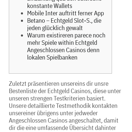
konstante Wallets
Mobile Inter auftritt ferner App
Betano – Echtgeld Slot-S., die
jeden glücklich gewalt
Warum existireren parece noch
mehr Spiele within Echtgeld
Angeschlossen Casinos denn
lokalen Spielbanken
Zuletzt präsentieren unsereins dir unsre
Bestenliste der Echtgeld Casinos, diese unter
unseren strengen Testkriterien basiert.
Unsere detaillierte Testmethodik kontakten
unsereiner übrigens unter jedweder
Angeschlossen Casinos angeschaltet, damit
dir die eine umfassende Übersicht dahinter