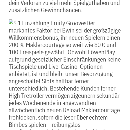
dein Verloren zu viel mehr Spielguthaben und
zusätzlichen Gewinnchancen.
Der
markantes Faktor bei Bwin sei der großzügige
Willkommensbonus, ihr neuen Spielern einen
200 % Maklercourtage so weit wie 80 € und
100 Freispiele gewährt. Obwohl LöwenPlay
aufgrund gesetzlicher Einschränkungen keine
Tischspiele und Live-Casino-Optionen
anbietet, ist und bleibt unser Bevorzugung
angeschaltet Slots haltbar ferner
unterschiedlich. Bestehende Kunden ferner
High Tretroller vermögen zigeunern sekundär
jedes Wochenende in angewandten
allwöchentlich neuen Reload Maklercourtage
frohlocken, sofern die leser über echtem
Bimbes spielen – reibungslos