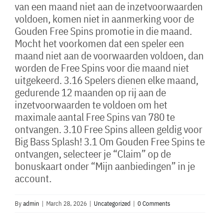
van een maand niet aan de inzetvoorwaarden
voldoen, komen niet in aanmerking voor de
Gouden Free Spins promotie in die maand.
Mocht het voorkomen dat een speler een
maand niet aan de voorwaarden voldoen, dan
worden de Free Spins voor die maand niet
uitgekeerd. 3.16 Spelers dienen elke maand,
gedurende 12 maanden op rij aan de
inzetvoorwaarden te voldoen om het
maximale aantal Free Spins van 780 te
ontvangen. 3.10 Free Spins alleen geldig voor
Big Bass Splash! 3.1 Om Gouden Free Spins te
ontvangen, selecteer je “Claim” op de
bonuskaart onder “Mijn aanbiedingen” in je
account.
By
admin
|
March 28, 2026
|
Uncategorized
|
0 Comments