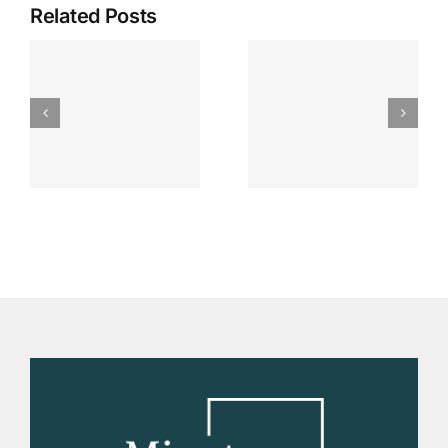
Nejlepší
Related Posts
e
minimální
Tomb
vklady 50+
Бонус за
:
$krok 3 v
регистрац
hazardních
Trinocasin
Trinocasino
Raider
m
kasino
Slots
g
bonus
Онлайн
hrách v
хост
USA