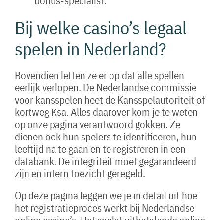
bonus-specialist.
Bij welke casino’s legaal
spelen in Nederland?
Bovendien letten ze er op dat alle spellen
eerlijk verlopen. De Nederlandse commissie
voor kansspelen heet de Kansspelautoriteit of
kortweg Ksa. Alles daarover kom je te weten
op onze pagina verantwoord gokken. Ze
dienen ook hun spelers te identificeren, hun
leeftijd na te gaan en te registreren in een
databank. De integriteit moet gegarandeerd
zijn en intern toezicht geregeld.
Op deze pagina leggen we je in detail uit hoe
het registratieproces werkt bij Nederlandse