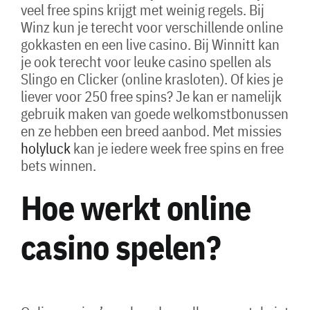
veel free spins krijgt met weinig regels. Bij
Winz kun je terecht voor verschillende online
gokkasten en een live casino. Bij Winnitt kan
je ook terecht voor leuke casino spellen als
Slingo en Clicker (online krasloten). Of kies je
liever voor 250 free spins? Je kan er namelijk
gebruik maken van goede welkomstbonussen
en ze hebben een breed aanbod. Met missies
holyluck
kan je iedere week free spins en free
bets winnen.
Hoe werkt online
casino spelen?