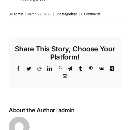
By
admin
|
March 29, 2026
|
Uncategorized
|
0 Comments
Share This Story, Choose Your
Platform!
Facebook
Twitter
Reddit
LinkedIn
WhatsApp
Telegram
Tumblr
Pinterest
Vk
Xing
Email
About the Author:
admin