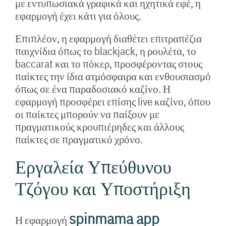
με εντυπωσιακά γραφικά και ηχητικά εφέ, η
εφαρμογή έχει κάτι για όλους.
Επιπλέον, η εφαρμογή διαθέτει επιτραπέζια
παιχνίδια όπως το blackjack, η ρουλέτα, το
baccarat και το πόκερ, προσφέροντας στους
παίκτες την ίδια ατμόσφαιρα και ενθουσιασμό
όπως σε ένα παραδοσιακό καζίνο. Η
εφαρμογή προσφέρει επίσης live καζίνο, όπου
οι παίκτες μπορούν να παίξουν με
πραγματικούς κρουπιέρηδες και άλλους
παίκτες σε πραγματικό χρόνο.
Εργαλεία Υπεύθυνου
Τζόγου και Υποστήριξη
spinmama app
Η εφαρμογή