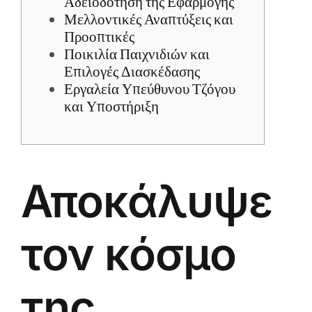
Αδειοδότηση της Εφαρμογής
Μελλοντικές Αναπτύξεις και
Προοπτικές
Ποικιλία Παιχνιδιών και
Επιλογές Διασκέδασης
Εργαλεία Υπεύθυνου Τζόγου
και Υποστήριξη
Αποκάλυψε
τον κόσμο
της