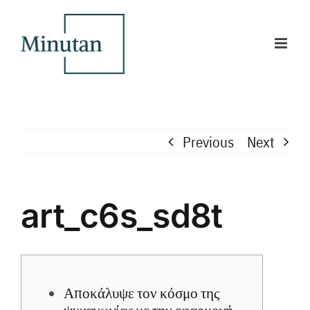
Skip
to
content
Previous
Next
art_c6s_sd8t
Αποκάλυψε τον κόσμο της