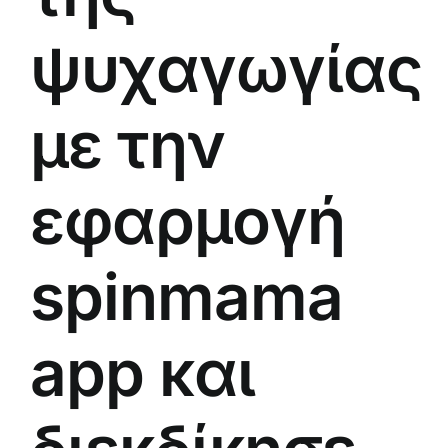
ψυχαγωγίας
με την
εφαρμογή
spinmama
app και