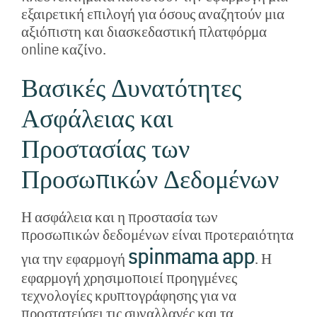
εξαιρετική επιλογή για όσους αναζητούν μια
αξιόπιστη και διασκεδαστική πλατφόρμα
online καζίνο.
Βασικές Δυνατότητες
Ασφάλειας και
Προστασίας των
Προσωπικών Δεδομένων
Η ασφάλεια και η προστασία των
προσωπικών δεδομένων είναι προτεραιότητα
spinmama app
για την εφαρμογή
. Η
εφαρμογή χρησιμοποιεί προηγμένες
τεχνολογίες κρυπτογράφησης για να
προστατεύσει τις συναλλαγές και τα