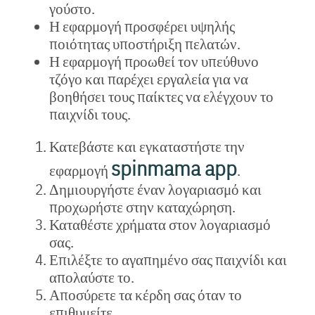
γούστο.
Η εφαρμογή προσφέρει υψηλής
ποιότητας υποστήριξη πελατών.
Η εφαρμογή προωθεί τον υπεύθυνο
τζόγο και παρέχει εργαλεία για να
βοηθήσει τους παίκτες να ελέγχουν το
παιχνίδι τους.
Κατεβάστε και εγκαταστήστε την
spinmama app
εφαρμογή
.
Δημιουργήστε έναν λογαριασμό και
προχωρήστε στην καταχώρηση.
Καταθέστε χρήματα στον λογαριασμό
σας.
Επιλέξτε το αγαπημένο σας παιχνίδι και
απολαύστε το.
Αποσύρετε τα κέρδη σας όταν το
επιθυμείτε.