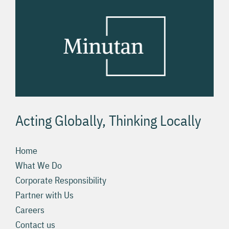
Acting Globally, Thinking Locally
Home
What We Do
Corporate Responsibility
Partner with Us
Careers
Contact us