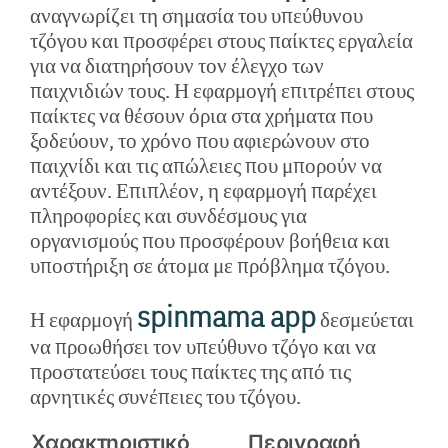
αναγνωρίζει τη σημασία του υπεύθυνου
τζόγου και προσφέρει στους παίκτες εργαλεία
για να διατηρήσουν τον έλεγχο των
παιχνιδιών τους. Η εφαρμογή επιτρέπει στους
παίκτες να θέσουν όρια στα χρήματα που
ξοδεύουν, το χρόνο που αφιερώνουν στο
παιχνίδι και τις απώλειες που μπορούν να
αντέξουν. Επιπλέον, η εφαρμογή παρέχει
πληροφορίες και συνδέσμους για
οργανισμούς που προσφέρουν βοήθεια και
υποστήριξη σε άτομα με πρόβλημα τζόγου.
spinmama app
Η εφαρμογή
δεσμεύεται
να προωθήσει τον υπεύθυνο τζόγο και να
προστατεύσει τους παίκτες της από τις
αρνητικές συνέπειες του τζόγου.
Χαρακτηριστικό
Περιγραφή