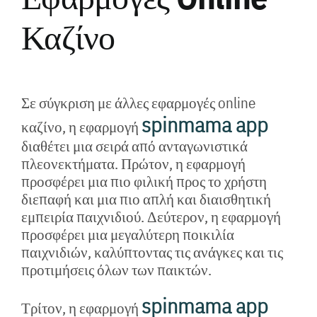
Καζίνο
Σε σύγκριση με άλλες εφαρμογές online
spinmama app
καζίνο, η εφαρμογή
διαθέτει μια σειρά από ανταγωνιστικά
πλεονεκτήματα. Πρώτον, η εφαρμογή
προσφέρει μια πιο φιλική προς το χρήστη
διεπαφή και μια πιο απλή και διαισθητική
εμπειρία παιχνιδιού. Δεύτερον, η εφαρμογή
προσφέρει μια μεγαλύτερη ποικιλία
παιχνιδιών, καλύπτοντας τις ανάγκες και τις
προτιμήσεις όλων των παικτών.
spinmama app
Τρίτον, η εφαρμογή