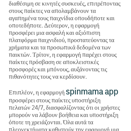
διαθέσιμη σε κινητές συσκευές, επιτρέποντας
στους παίκτες να απολαμβάνουν τα
αγαπημένα τους παιχνίδια οπουδήποτε και
οποτεδήποτε. Δεύτερον, η εφαρμογή
προσφέρει μια ασφαλή και αξιόπιστη
πλατφόρμα παιχνιδιού, προστατεύοντας τα
χρήματα και τα προσωπικά δεδομένα των
παικτών. Τρίτον, η εφαρμογή παρέχει στους
παίκτες πρόσβαση σε αποκλειστικές
προσφορές και μπόνους, αυξάνοντας τις
πιθανότητες τους να κερδίσουν.
spinmama app
Επιπλέον, η εφαρμογή
προσφέρει στους παίκτες υποστήριξη
πελατών 24/7, διασφαλίζοντας ότι οι χρήστες
μπορούν να λάβουν βοήθεια και υποστήριξη
όποτε τη χρειάζονται. Όλα αυτά τα
πλεονεκτήματα καθιστούν την εφαρμογή μια