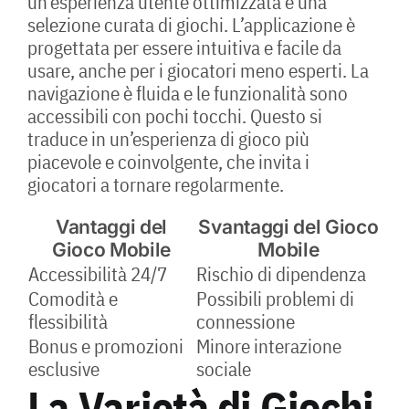
un’esperienza utente ottimizzata e una
selezione curata di giochi. L’applicazione è
progettata per essere intuitiva e facile da
usare, anche per i giocatori meno esperti. La
navigazione è fluida e le funzionalità sono
accessibili con pochi tocchi. Questo si
traduce in un’esperienza di gioco più
piacevole e coinvolgente, che invita i
giocatori a tornare regolarmente.
Vantaggi del
Svantaggi del Gioco
Gioco Mobile
Mobile
Accessibilità 24/7
Rischio di dipendenza
Comodità e
Possibili problemi di
flessibilità
connessione
Bonus e promozioni
Minore interazione
esclusive
sociale
La Varietà di Giochi