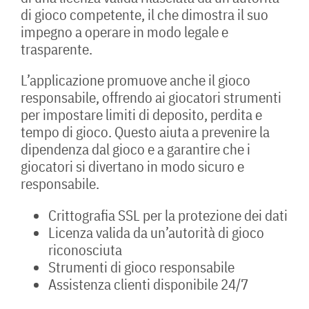
di gioco competente, il che dimostra il suo
impegno a operare in modo legale e
trasparente.
L’applicazione promuove anche il gioco
responsabile, offrendo ai giocatori strumenti
per impostare limiti di deposito, perdita e
tempo di gioco. Questo aiuta a prevenire la
dipendenza dal gioco e a garantire che i
giocatori si divertano in modo sicuro e
responsabile.
Crittografia SSL per la protezione dei dati
Licenza valida da un’autorità di gioco
riconosciuta
Strumenti di gioco responsabile
Assistenza clienti disponibile 24/7