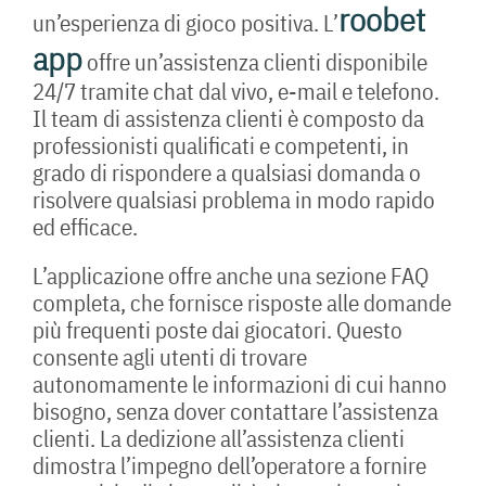
roobet
un’esperienza di gioco positiva. L’
app
offre un’assistenza clienti disponibile
24/7 tramite chat dal vivo, e-mail e telefono.
Il team di assistenza clienti è composto da
professionisti qualificati e competenti, in
grado di rispondere a qualsiasi domanda o
risolvere qualsiasi problema in modo rapido
ed efficace.
L’applicazione offre anche una sezione FAQ
completa, che fornisce risposte alle domande
più frequenti poste dai giocatori. Questo
consente agli utenti di trovare
autonomamente le informazioni di cui hanno
bisogno, senza dover contattare l’assistenza
clienti. La dedizione all’assistenza clienti
dimostra l’impegno dell’operatore a fornire