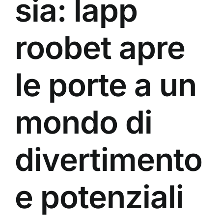
sia: lapp
roobet apre
le porte a un
mondo di
divertimento
e potenziali