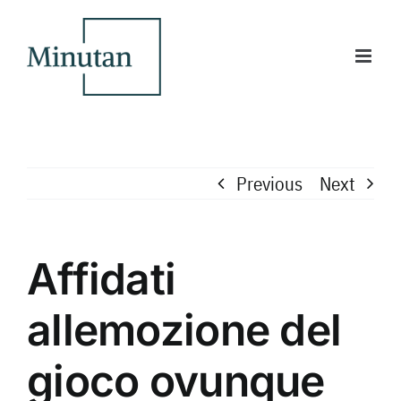
Skip
to
content
Previous
Next
Affidati
allemozione del
gioco ovunque