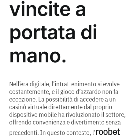
vincite a
portata di
mano.
Nell’era digitale, l’intrattenimento si evolve
costantemente, e il gioco d’azzardo non fa
eccezione. La possibilità di accedere a un
casinò virtuale direttamente dal proprio
dispositivo mobile ha rivoluzionato il settore,
offrendo convenienza e divertimento senza
roobet
precedenti. In questo contesto, l’