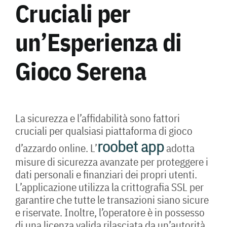
Cruciali per
un’Esperienza di
Gioco Serena
La sicurezza e l’affidabilità sono fattori
cruciali per qualsiasi piattaforma di gioco
roobet app
d’azzardo online. L’
adotta
misure di sicurezza avanzate per proteggere i
dati personali e finanziari dei propri utenti.
L’applicazione utilizza la crittografia SSL per
garantire che tutte le transazioni siano sicure
e riservate. Inoltre, l’operatore è in possesso
di una licenza valida rilasciata da un’autorità