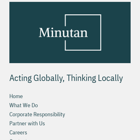
Acting Globally, Thinking Locally
Home
What We Do
Corporate Responsibility
Partner with Us
Careers