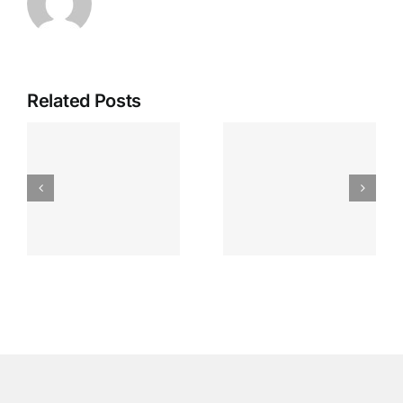
Nejlepší
Related Posts
e
minimální
Tomb
vklady 50+
Бонус за
:
$krok 3 v
регистрац
hazardních
Trinocasin
Trinocasino
Raider
m
kasino
Slots
g
bonus
Онлайн
hrách v
хост
USA