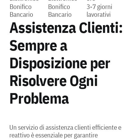
Bonifico
Bonifico
3-7 giorni
Bancario
Bancario
lavorativi
Assistenza Clienti:
Sempre a
Disposizione per
Risolvere Ogni
Problema
Un servizio di assistenza clienti efficiente e
reattivo è essenziale per garantire