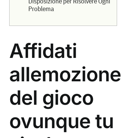
Disposizione per Risolvere Ogni
Problema
Affidati
allemozione
del gioco
ovunque tu