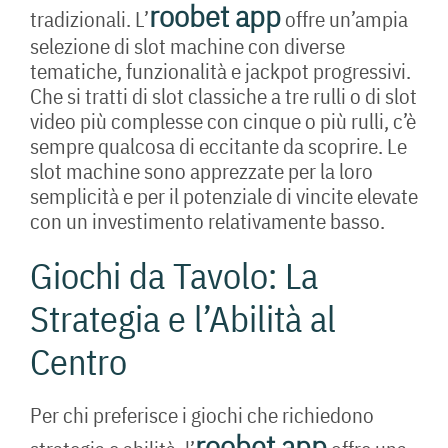
roobet app
tradizionali. L’
offre un’ampia
selezione di slot machine con diverse
tematiche, funzionalità e jackpot progressivi.
Che si tratti di slot classiche a tre rulli o di slot
video più complesse con cinque o più rulli, c’è
sempre qualcosa di eccitante da scoprire. Le
slot machine sono apprezzate per la loro
semplicità e per il potenziale di vincite elevate
con un investimento relativamente basso.
Giochi da Tavolo: La
Strategia e l’Abilità al
Centro
Per chi preferisce i giochi che richiedono
roobet app