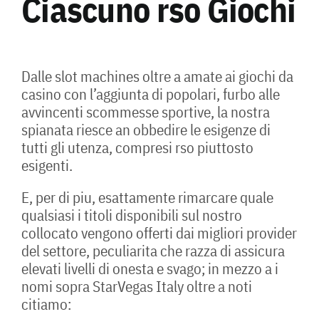
Ciascuno rso Giochi
Dalle slot machines oltre a amate ai giochi da
casino con l’aggiunta di popolari, furbo alle
avvincenti scommesse sportive, la nostra
spianata riesce an obbedire le esigenze di
tutti gli utenza, compresi rso piuttosto
esigenti.
E, per di piu, esattamente rimarcare quale
qualsiasi i titoli disponibili sul nostro
collocato vengono offerti dai migliori provider
del settore, peculiarita che razza di assicura
elevati livelli di onesta e svago; in mezzo a i
nomi sopra StarVegas Italy oltre a noti
citiamo: