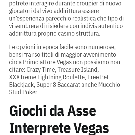
potrete interagire durante croupier di nuovo
giocatori dal vivo addirittura essere
un’esperienza parecchio realistica che tipo di
vi sembrera di risiedere con indivis autentico
addirittura proprio casino struttura.
Le opzioni in epoca facile sono numerose,
bensi fra rso titoli di maggior avvenimento
circa Primo attore Vegas non possiamo non
citare: Crazy Time, Treasure Island,
XXXTreme Lightning Roulette, Free Bet
Blackjack, Super 8 Baccarat anche Mucchio
Stud Poker.
Giochi da Asse
Interprete Vegas