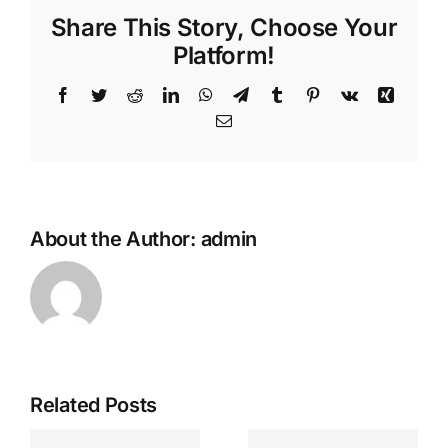
Share This Story, Choose Your
Platform!
Facebook
Twitter
Reddit
LinkedIn
WhatsApp
Telegram
Tumblr
Pinterest
Vk
Xing
Email
About the Author:
admin
Nejlepší
Related Posts
e
minimální
Tomb