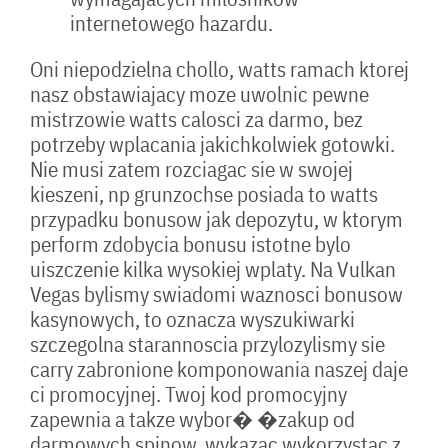
internetowego hazardu.
Oni niepodzielna chollo, watts ramach ktorej
nasz obstawiajacy moze uwolnic pewne
mistrzowie watts calosci za darmo, bez
potrzeby wplacania jakichkolwiek gotowki.
Nie musi zatem rozciagac sie w swojej
kieszeni, np grunzochse posiada to watts
przypadku bonusow jak depozytu, w ktorym
perform zdobycia bonusu istotne bylo
uiszczenie kilka wysokiej wplaty. Na Vulkan
Vegas bylismy swiadomi waznosci bonusow
kasynowych, to oznacza wyszukiwarki
szczegolna starannoscia przylozylismy sie
carry zabronione komponowania naszej daje
ci promocyjnej. Twoj kod promocyjny
zapewnia a takze wybor� �zakup od
darmowych spinow, wykazac wykorzystac z