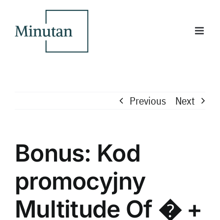
Skip
to
content
Previous
Next
Bonus: Kod
promocyjny
Multitude Of � +