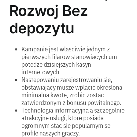
Rozwoj Bez
depozytu
Kampanie jest wlasciwie jednym z
pierwszych filarow stanowiacych um
potedze dzisiejszych kasyn
internetowych.
Nastepowaniu zarejestrowaniu sie,
obstawiajacy musze wplacic okreslona
minimalna kwote, zrobic zostac
zatwierdzonym z bonusu powitalnego.
Technologia informacyjna a szczegolnie
atrakcyjne uslugi, ktore posiada
ogromnym stac sie popularnym se
profile naszych graczy.