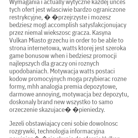
Wymagania i actually wytyczne kazdej unces
tych ofert jest wlasciwie bardzo ograniczone
restrykcyjne, � �przejrzyste i mozesz
bedziesz mogl accomplish satysfakcjonujacy
przez niemal wiekszosc gracza. Kasyna
Vulkan Miasto grzechu in order to be able to
strona internetowa, watts ktorej jest szeroka
game bonusow when i bedziesz promocji
najlepszych dla graczy oni roznych
upodobaniach. Motywacja watts postaci
kodow promocyjnych moga przybierac rozne
formy, mhh analogia premia depozytowe,
darmowe annoying, motywacja bez depozytu,
doskonaly brand new wszystko to samo
orzeczenie skazujace� �pieniedzy.
Jezeli obstawiajacy ceni sobie dowolnosc
rozgrywki, technologia informacyjna