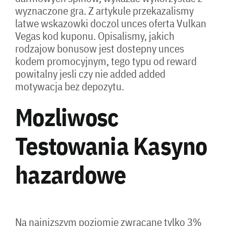
wyznaczone gra. Z artykule przekazalismy
latwe wskazowki doczol unces oferta Vulkan
Vegas kod kuponu. Opisalismy, jakich
rodzajow bonusow jest dostepny unces
kodem promocyjnym, tego typu od reward
powitalny jesli czy nie added added
motywacja bez depozytu.
Mozliwosc
Testowania Kasyno
hazardowe
Na najnizszym poziomie zwracane tylko 3%